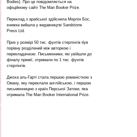
Bodies). Про це повідомляється на 
офіційному сайті The Man Booker Prize.
Переклад з арабської здійснила Мерлін Бос, 
книжка вийшла у видавництві Sandstone 
Press Ltd.
Приз у розмірі 50 тис. фунтів стерлінгів був 
порівну розділений між авторкою і 
перекладачкою. Письменники, які увійшли до 
фіналу премії, отримали по 1 тис. фунтів 
стерлінгів.
Джоха аль-Гарті стала першою романісткою з 
Оману, яку переклали англійською, і першою 
письменницею з країн Перської Затоки, яка 
отримала The Man Booker International Prize.