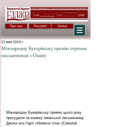
Про нас
Послуги
Книги
22 мая 2019 г.
Міжнародну Букерівську премію отримає
письменниця з Оману
Міжнародну Букерівську премію цього року 
присудили за книжку оманської письменниці 
Джохи аль-Гарті «Небесні тіла» (Celestial 