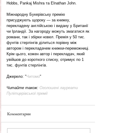
Hobbs, Pankaj Mishra та Elnathan John.
Міжнародну Букерівську премію 
присуджують щороку — за книжку, 
перекладену англійською і видану у Британії 
чи Ірландії. За нагороду можуть змагатися як 
романи, так і збірки новел. Премія у 50 тис. 
фунтів стерлінгів ділиться порівну між 
автором і перекладачем книжки-переможниці. 
Крім цього, кожен автор і перекладач, який 
увійшов до короткого списку, отримує по 1 
тис. фунтів стерлінгів.
Джерело: "
Читомо
"
Читайте також: 
Оголошені лауреати 
Пулітцерівської премії
Комментарии