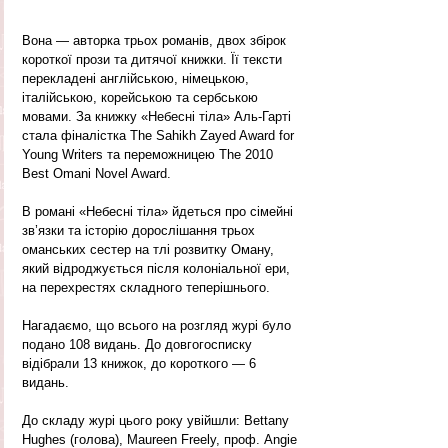
Вона — авторка трьох романів, двох збірок 
короткої прози та дитячої книжки. Її тексти 
перекладені англійською, німецькою, 
італійською, корейською та сербською 
мовами. За книжку «Небесні тіла» Аль-Гарті 
стала фіналістка The Sahikh Zayed Award for 
Young Writers та переможницею The 2010 
Best Omani Novel Award.
В романі «Небесні тіла» йдеться про сімейні 
зв’язки та історію дорослішання трьох 
оманських сестер на тлі розвитку Оману, 
який відроджується після колоніальної ери, 
на перехрестях складного теперішнього.
Нагадаємо, що всього на розгляд журі було 
подано 108 видань. До довгогосписку 
відібрали 13 книжок, до короткого — 6 
видань.
До складу журі цього року увійшли: Bettany 
Hughes (голова), Maureen Freely, проф. Angie 