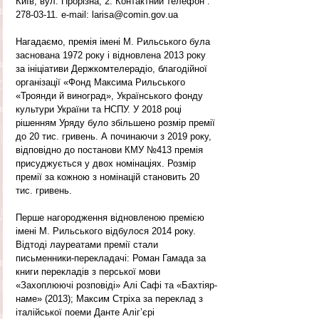
Київ, вул. Прорізна, 2. Контактний телефон : 
278-03-11. e-mail: larisa@comin.gov.ua
Нагадаємо, премія імені М. Рильського була 
заснована 1972 року і відновлена 2013 року 
за ініціативи Держкомтелерадіо, благодійної 
організації «Фонд Максима Рильського 
«Троянди й виноград», Українського фонду 
культури України та НСПУ. У 2018 році 
рішенням Уряду було збільшено розмір премії 
до 20 тис. гривень. А починаючи з 2019 року, 
відповідно до постанови КМУ №413 премія 
присуджується у двох номінаціях. Розмір 
премії за кожною з номінацій становить 20 
тис. гривень.
Перше нагородження відновленою премією 
імені М. Рильського відбулося 2014 року. 
Відтоді лауреатами премії стали  
письменники-перекладачі: Роман Гамада за 
книги перекладів з перської мови 
«Захоплюючі розповіді» Алі Сафі та «Бахтіяр-
наме» (2013); Максим Стріха за переклад з 
італійської поеми Данте Аліг’єрі 