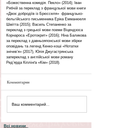
«Божественна комедія. Пекло» (2014); Іван 
Рябчій за переклад з французької мови книги 
«Двоє добродіїв із Брюсселя»  французько-
бельгійського письменника Еріка Емманюеля 
Шмітта (2015); Василь Степаненко за 
переклад з грецької мови поеми Віцендзоса 
Корнароса «Еротокрит» (2016); Ніна Баликова 
за переклад з давньояпонської мови збірки 
оповідань та легенд Кенко-хоші «Нотатки 
знічев’я» (2017), Юлія Джугастрянська 
запереклад з англійської мови роману 
Ред’ярда Кіплінґа «Кім» (2018).
Комментарии
Ваш комментарий...
Всі новини