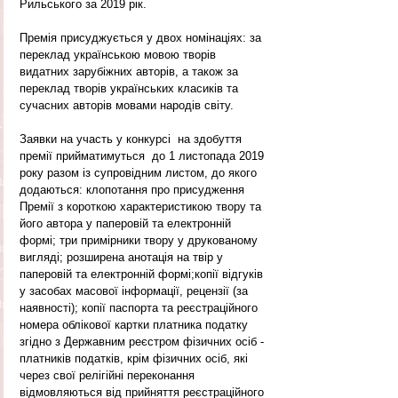
Рильського за 2019 рік.
Премія присуджується у двох номінаціях: за 
переклад українською мовою творів 
видатних зарубіжних авторів, а також за 
переклад творів українських класиків та 
сучасних авторів мовами народів світу.
Заявки на участь у конкурсі  на здобуття 
премії прийматимуться  до 1 листопада 2019 
року разом із супровідним листом, до якого 
додаються: клопотання про присудження 
Премії з короткою характеристикою твору та 
його автора у паперовій та електронній 
формі; три примірники твору у друкованому 
вигляді; розширена анотація на твір у 
паперовій та електронній формі;копії відгуків 
у засобах масової інформації, рецензії (за 
наявності); копії паспорта та реєстраційного 
номера облікової картки платника податку 
згідно з Державним реєстром фізичних осіб - 
платників податків, крім фізичних осіб, які 
через свої релігійні переконання 
відмовляються від прийняття реєстраційного 