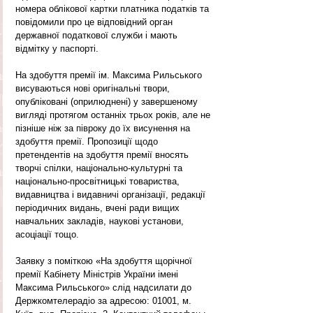
номера облікової картки платника податків та 
повідомили про це відповідний орган 
державної податкової служби і мають 
відмітку у паспорті.
На здобуття премії ім. Максима Рильського 
висуваються нові оригінальні твори, 
опубліковані (оприлюднені) у завершеному 
вигляді протягом останніх трьох років, але не 
пізніше ніж за півроку до їх висунення на 
здобуття премії. Пропозиції щодо 
претендентів на здобуття премії вносять 
творчі спілки, національно-культурні та 
національно-просвітницькі товариства, 
видавництва і видавничі організації, редакції 
періодичних видань, вчені ради вищих 
навчальних закладів, наукові установи, 
асоціації тощо.
Заявку з поміткою «На здобуття щорічної 
премії Кабінету Міністрів України імені 
Максима Рильського» слід надсилати до 
Держкомтелерадіо за адресою: 01001, м. 