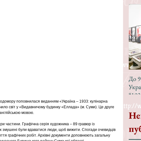
До 9
Укра
“193
одомору поповнилася виданням «Україна – 1933: кулінарна 
чило світ у «Видавничому будинку «Еллада» (м. Суми). Це друге 
Не
англійською мовою.
ри частини. Графічна серія художника – 89 гравюр із 
пу
х змушені були вдаватися люди, щоб вижити. Спогади очевидців 
я графічних робіт. Архівні документи доповнюють загальну 
учасного Буринського району Сумської області.