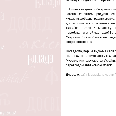
«Починаючи цикл робіт гравюрою,
закопані селянами продукти після 
художник добавив  радянською сим
досі асоціюється зі словами «сме
«Україна – 1933». Роль лапок у те
перебування в той час нашої Батьк
Сверстюк: “Всі ми були в зоні, одн
Петро Нестеренко.    
Нагадаємо, перше видання серії 
книга»
 було надруковано у «Вида
Музею книги і друкарства України
перекладом англійською мовою.
Джерело: 
сайт Меморіалу жертв 