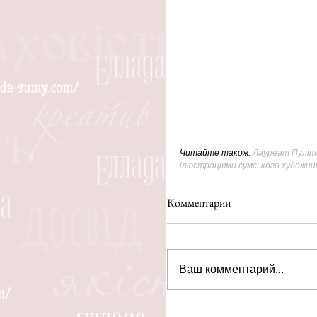
Читайте також: 
Лауреат Пулітц
ілюстраціями сумського художни
Комментарии
Ваш комментарий...