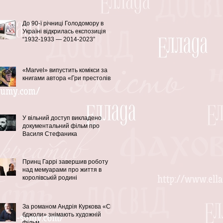
До 90-ї річниці Голодомору в
Україні відкрилась експозиція
“1932-1933 — 2014-2023”
«Marvel» випустить комікси за
книгами автора «Гри престолів»
У вільний доступ викладено
документальний фільм про
Василя Стефаника
Принц Гаррі завершив роботу
над мемуарами про життя в
королівській родині
За романом Андрія Куркова «Сірі
бджоли» знімають художній
фільм