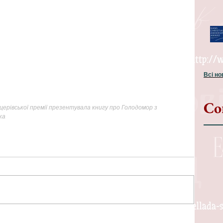
Всі н
Со
ерівської премії презентувала книгу про Голодомор з 
ка