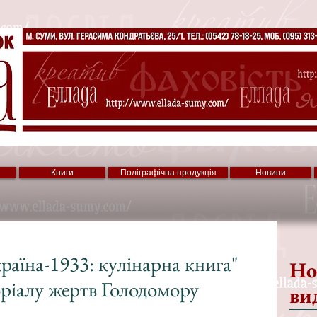
Книги
Поліграфічна продукція
Новини
раїна-1933: кулінарна книга"
Но
ріалу жертв Голодомору
ви