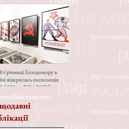
0-ї річниці Голодомору в
Зі світлою радістю, з вел
їні відкрилась експозиція
Різдвом!
2-1933 — 2014-2023”
щодавні
блікації