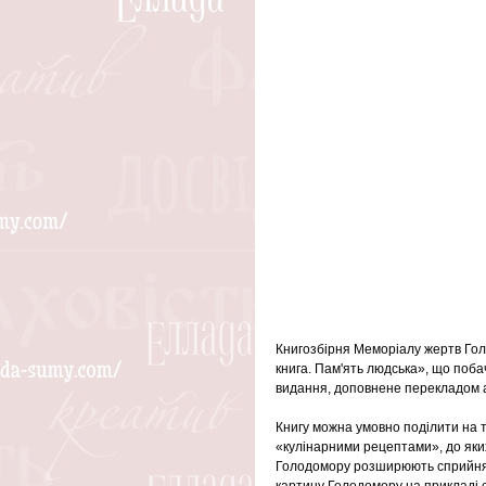
Книгозбірня Меморіалу жертв Гол
книга. Пам'ять людська», що поба
видання, доповнене перекладом 
Книгу можна умовно поділити на т
«кулінарними рецептами», до яки
Голодомору розширюють сприйнятт
картину Голодомору на прикладі с