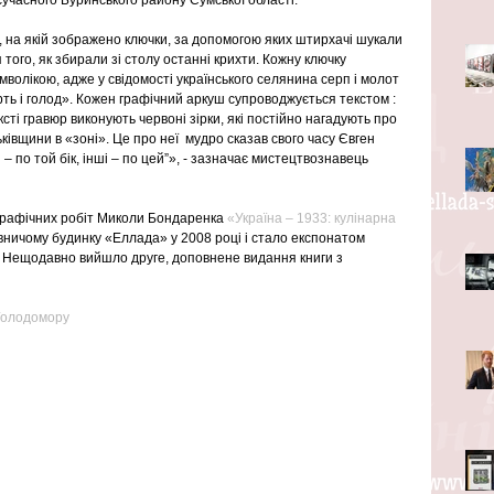
 на якій зображено ключки, за допомогою яких штирхачі шукали 
того, як збирали зі столу останні крихти. Кожну ключку 
волікою, адже у свідомості українського селянина серп і молот 
рть і голод». Кожен графічний аркуш супроводжується текстом : 
ксті гравюр виконують червоні зірки, які постійно нагадують про 
івщини в «зоні». Це про неї  мудро сказав свого часу Євген 
і – по той бік, інші – по цей”», - зазначає мистецтвознавець 
графічних робіт Миколи Бондаренка 
«Україна – 1933: кулінарна 
вничому будинку «Еллада» у 2008 році і стало експонатом 
. Нещодавно вийшло друге, доповнене видання книги з 
Голодомору 