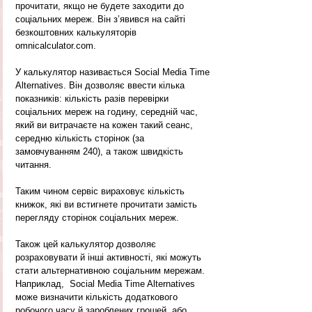
прочитати, якщо не будете заходити до 
соціальних мереж. Він з’явився на сайті 
безкоштовних калькуляторів 
omnicalculator.com.
У калькулятор називається Social Media Time 
Alternatives. Він дозволяє ввести кілька 
показників: кількість разів перевірки 
соціальних мереж на годину, середній час, 
який ви витрачаєте на кожен такий сеанс, 
середню кількість сторінок (за 
замовчуванням 240), а також швидкість 
читання. 
Таким чином сервіс вираховує кількість 
книжок, які ви встигнете прочитати замість 
перегляду сторінок соціальних мереж.
Також цей калькулятор дозволяє 
розраховувати й інші активності, які можуть 
стати альтернативною соціальним мережам. 
Наприклад,  Social Media Time Alternatives 
може визначити кількість додаткового 
робочого часу й зароблених грошей, або 