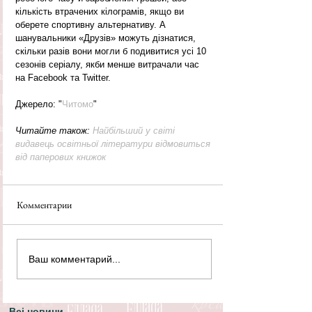
кількість втрачених кілограмів, якщо ви 
оберете спортивну альтернативу. А 
шанувальники «Друзів» можуть дізнатися, 
скільки разів вони могли б подивитися усі 10 
сезонів серіалу, якби менше витрачали час 
на Facebook та Twitter.
Джерело: "
Читомо
"
Читайте також: 
Найбільший у світі 
видавець освітньої літератури відмовиться 
від паперових книжок
Комментарии
Ваш комментарий...
Всі новини