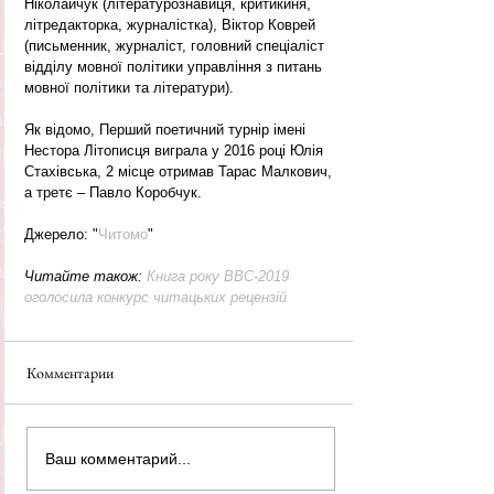
Ніколайчук (літературознавиця, критикиня, 
літредакторка, журналістка), Віктор Коврей 
(письменник, журналіст, головний спеціаліст 
відділу мовної політики управління з питань 
мовної політики та літератури).
Як відомо, Перший поетичний турнір імені 
Нестора Літописця виграла у 2016 році Юлія 
Стахівська, 2 місце отримав Тарас Малкович, 
а третє – Павло Коробчук.
Джерело: "
Читомо
"
Читайте також: 
Книга року ВВС-2019 
оголосила конкурс читацьких рецензій
Комментарии
Ваш комментарий...