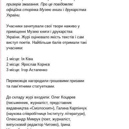
призерів змагання. Про це повідомляє 
офіційна сторінка Музею книги і друкарства 
України.
Учасники зачитували свої твори наживо у 
приміщенні Музею книги і друкарства 
України. Журі оцінювало якість текстів і сам 
виступ поетів. Найбільше балів отримали такі 
учасники:
1 місце: Ія Ківа
2 місце: Ярослав Корнєв
3 місце: Ігор Астапенко
Переможців нагородили грошовими призами 
та пам’ятними статуетками.
До складу журі входили: Олег Коцарев 
(письменник, журналіст, представник 
видавництва «Смолоскип»), Галина Карпінчук 
(наукова співробітниця Інституту літератури), 
Олександр Мимрук (поет, журналіст, 
випусковий редактор Читомо), Ірина 