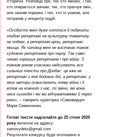
історичні. Розповіді про, тих хто змінює, і тих, 
хто опирається змінам, тих, хто прагнув змін, 
але зазнав поразки, і тих, хто їх уникав, але 
потрапив у епіцентр подій.
«Особисто мені дуже хотілося б побачити 
глибокі репортажі на культурну тематику, 
не подієві, а репортажі-зрізи, репортажі-
явища. Як читачці мені не вистачає також 
художніх репортажів про науку. Так само 
чекаю хороших репортажів і про війну. З 
кожним роком учасники надсилають все 
сильніші тексти про Донбас: це вже не 
репортажі з лінії бойових дій, а репортажі, у 
яких автори осмислюють тему війни і її 
вплив на кожного з нас, ті зміни, які вона 
несе сьогодні і які ми відчуватимемо й через 
роки»
, – говорить кураторка «Самовидця» 
Марія Семенченко.
Готові тексти надсилайте до 25 січня 2020 
року 
включно на адресу: 
samovydets@gmail.com.
Результати конкурсу буде оголошено в 