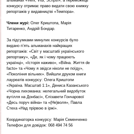
альманах «Veni, Vidi, Scripsi», а переможець 
конкурсу отримає право видати свою книжку 
репортажів у видавництві «Темпора».
Члени журі:
 Олег Криштопа, Марія 
Титаренко, Андрій Бондар.
За підсумками минулих конкурсів було 
видано п’ять альманахів найкращих 
репортажів: «Світ у масштабі українського 
репортажу», «Де, як і чому працюють 
українці», «Історія наживо», «Війна. Життя de 
facto» та «Чому я звідси ніколи не поїду», 
«Покоління вільних». Вийшли друком книги 
лауреатів конкурсу: Олега Криштопи 
«Україна. Масштаб 1:1», Дениса Казанського 
«Чорна лихоманка: нелегальний видобуток 
вугілля на Донбасі», Єлізавети Гончарової 
«Десь поруч війна» та «(Не)воля», Павла 
Стеха «Над прірвою в іржі».
Координаторка конкурсу: Марія Семенченко
Телефон для довідок: 068 494 74 56