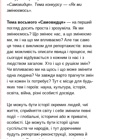
«Самовидця». Тема конкурсу — «Як ми 
змінюємось».
Тема восьмого «Самовидця» 
— на перший 
погляд досить проста і зрозуміла. Як ми 
змінюємось? Що змінює нас, а що змінюємо 
ми, як і на що ми впливаємо? Але так само 
ця тема є викликом для репортажистів: вона 
дає можливість описати явища і процеси, які 
сьогодні відбувається з кожним із нас і з 
людством загалом. Хто і що є рушієм змін? 
Чи впливаємо ми на щось і що може змінити 
одна людина? Чи завжди варто прагнути змін 
і чи кожен їх потребує? Тут є місце для будь-
яких тем і героїв: наука, культура, історія, 
освіта, війна, різні особисті досвіди.
Це можуть бути історії окремих людей, чиї 
життя, сприйняття світу і себе змінили певні 
події – глобальні, історичні або ж приватні, 
особисті. Це можуть бути історії цілих 
суспільств чи народів, і тут доречними 
будуть репортажі-реконструкції, зокрема й 