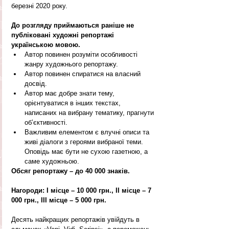
березні 2020 року.
До розгляду приймаються раніше не 
публіковані художні репортажі 
українською мовою.
Автор повинен розуміти особливості 
жанру художнього репортажу.  
Автор повинен спиратися на власний 
досвід.  
Автор має добре знати тему, 
орієнтуватися в інших текстах, 
написаних на вибрану тематику, прагнути 
об’єктивності.  
Важливим елементом є влучні описи та 
живі діалоги з героями вибраної теми. 
Оповідь має бути не сухою газетною, а 
саме художньою. 
Обсяг репортажу – до 40 000 знаків.
Нагороди: І місце – 10 000 грн., ІІ місце – 7 
000 грн., ІІІ місце – 5 000 грн.
Десять найкращих репортажів увійдуть в 