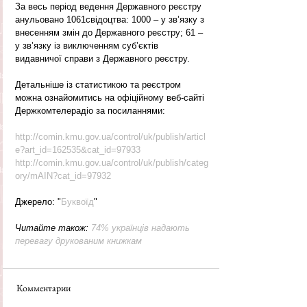
За весь період ведення Державного реєстру 
анульовано 1061свідоцтва: 1000 – у зв’язку з 
внесенням змін до Державного реєстру; 61 – 
у зв’язку із виключенням суб’єктів 
видавничої справи з Державного реєстру.
Детальніше із статистикою та реєстром 
можна ознайомитись на офіційному веб-сайті 
Держкомтелерадіо за посиланнями:
http://comin.kmu.gov.ua/control/uk/publish/articl
e?art_id=162535&cat_id=97933
http://comin.kmu.gov.ua/control/uk/publish/categ
ory/mAIN?cat_id=97932
Джерело: "
Буквоїд
"
Читайте також: 
74% українців надають 
перевагу друкованим книжкам
Комментарии