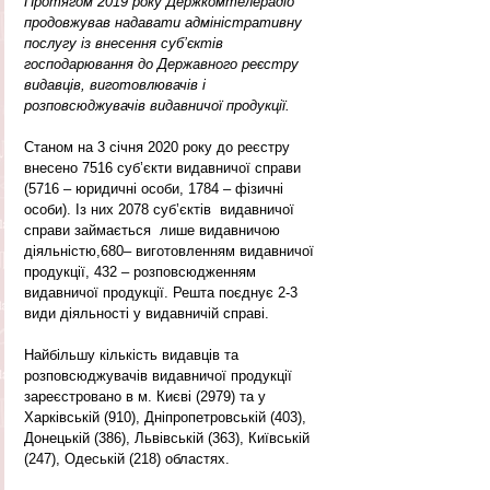
Протягом 2019 року Держкомтелерадіо 
продовжував надавати адміністративну 
послугу із внесення суб’єктів 
господарювання до Державного реєстру 
видавців, виготовлювачів і 
розповсюджувачів видавничої продукції.
Станом на 3 січня 2020 року до реєстру 
внесено 7516 суб’єкти видавничої справи   
(5716 – юридичні особи, 1784 – фізичні 
особи). Із них 2078 суб’єктів  видавничої 
справи займається  лише видавничою 
діяльністю,680– виготовленням видавничої 
продукції, 432 – розповсюдженням 
видавничої продукції. Решта поєднує 2-3 
види діяльності у видавничій справі.
Найбільшу кількість видавців та 
розповсюджувачів видавничої продукції 
зареєстровано в м. Києві (2979) та у 
Харківській (910), Дніпропетровській (403), 
Донецькій (386), Львівській (363), Київській 
(247), Одеській (218) областях.