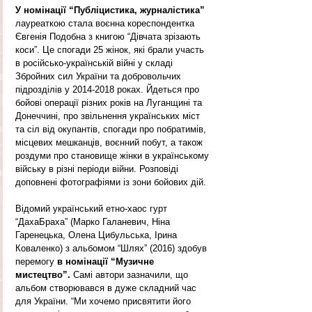
У номінації “Публіцистика, журналістика” 
лауреаткою стала воєнна кореспондентка 
Євгенія Подобна з книгою “Дівчата зрізають 
коси”. Це спогади 25 жінок, які брали участь 
в російсько-українській війні у складі 
Збройних сил України та добровольчих 
підрозділів у 2014-2018 роках. Йдеться про 
бойові операції різних років на Луганщині та 
Донеччині, про звільнення українських міст 
та сіл від окупантів, спогади про побратимів, 
місцевих мешканців, воєнний побут, а також 
роздуми про становище жінки в українському 
війську в різні періоди війни. Розповіді 
доповнені фотографіями із зони бойових дій.
Відомий український етно-хаос гурт 
“ДахаБраха” (Марко Галаневич, Ніна 
Гаренецька, Олена Цибульська, Ірина 
Коваленко) з альбомом “Шлях” (2016) здобув 
перемогу 
в номінації “Музичне 
мистецтво”.
 Самі автори зазначили, що 
альбом створювався в дуже складний час 
для України. “Ми хочемо присвятити його 