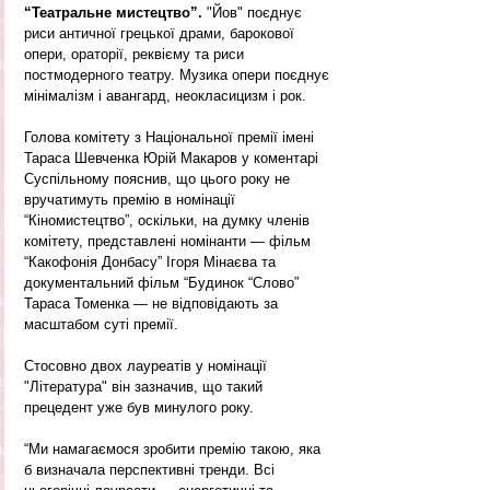
“Театральне мистецтво”.
 "Йов" поєднує 
риси античної грецької драми, барокової 
опери, ораторії, реквієму та риси 
постмодерного театру. Музика опери поєднує 
мінімалізм і авангард, неокласицизм і рок.
Голова комітету з Національної премії імені 
Тараса Шевченка Юрій Макаров у коментарі 
Суспільному пояснив, що цього року не 
вручатимуть премію в номінації 
“Кіномистецтво”, оскільки, на думку членів 
комітету, представлені номінанти — фільм 
“Какофонія Донбасу” Ігоря Мінаєва та 
документальний фільм “Будинок “Слово” 
Тараса Томенка — не відповідають за 
масштабом суті премії.
Стосовно двох лауреатів у номінації 
"Література" він зазначив, що такий 
прецедент уже був минулого року.
“Ми намагаємося зробити премію такою, яка 
б визначала перспективні тренди. Всі 