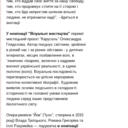
тим, хто віддав своє життя за нашу свободу, 
тим, хто продовжує стояти на її сторожі і 
тим, хто йде непростим шляхом вільної 
людини, не втрачаючи надії”, - йдеться в 
анотації.
У номінації “Візуальні мистецтва”
 переміг 
мистецький проєкт “Карусель” Олександра 
Глядєлова. Автор поєднує світлини, зроблені 
в різний час і за різних обставин - у дитячих 
інтернатах, місцях позбавлення волі, в
´язничних лікарнях, включно з кадрами 
воєнної української реальності, в єдине 
полотно (коло). Візуальна послідовність 
перетворюється на цілісне нерозривне 
полотно колективної біографії. Художник 
виявляє основи людського в складності 
історичності як головної умови існування 
людини серед інших представників 
біологічного світу.
Опера-реквієм “Йов” (“Iyov”, створена в 2015 
році) Влада Троїцького, Романа Григоріва та 
Іллі Разумейка — лауреатка 
в номінації 