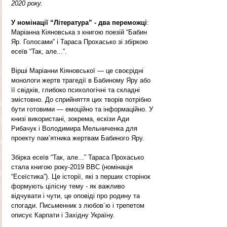
2020 року.
У номінації “Література” - два переможці
: 
Маріанна Кіяновська з книгою поезій “Бабин 
Яр. Голосами” і Тараса Прохасько зі збіркою 
есеїв “Так, але...”.
Вірші Маріанни Кіяновської — це своєрідні 
монологи жертв трагедії в Бабиному Яру або 
її свідків, глибоко психологічні та складні 
змістовно. До сприйняття цих творів потрібно 
бути готовими — емоційно та інформаційно. У 
книзі використані, зокрема, ескізи Ади 
Рибачук і Володимира Мельниченка для 
проекту пам’ятника жертвам Бабиного Яру.
Збірка есеїв “Так, але...” Тараса Прохасько 
стала книгою року-2019 BBC (номінація 
“Есеїстика”). Це історії, які з перших сторінок 
формують цілісну тему - як важливо 
відчувати і чути, це оповіді про родину та 
спогади. Письменник з любов´ю і трепетом 
описує Карпати і Західну Україну.