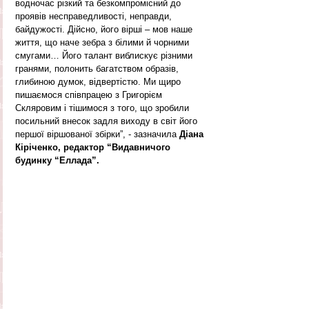
водночас різкий та безкомпромісний до 
проявів несправедливості, неправди, 
байдужості. Дійсно, його вірші – мов наше 
життя, що наче зебра з білими й чорними 
смугами… Його талант виблискує різними 
гранями, полонить багатством образів, 
глибиною думок, відвертістю. Ми щиро 
пишаємося співпрацею з Григорієм 
Скляровим і тішимося з того, що зробили 
посильний внесок задля виходу в світ його 
першої віршованої збірки”, - зазначила 
Діана 
Кіріченко, редактор “Видавничого 
будинку “Еллада”.