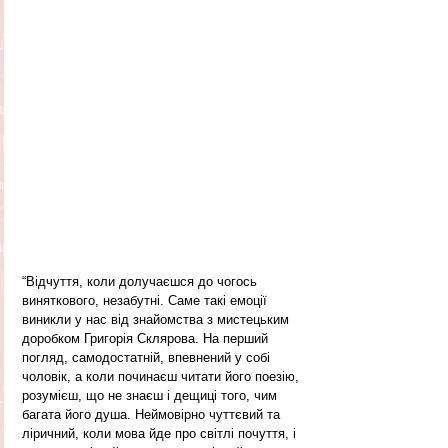
“Відчуття, коли долучаєшся до чогось 
виняткового, незабутні. Саме такі емоції 
виникли у нас від знайомства з мистецьким 
доробком Григорія Склярова. На перший 
погляд, самодостатній, впевнений у собі 
чоловік, а коли починаєш читати його поезію, 
розумієш, що не знаєш і дещиці того, чим 
багата його душа. Неймовірно чуттєвий та 
ліричний, коли мова йде про світлі почуття, і 