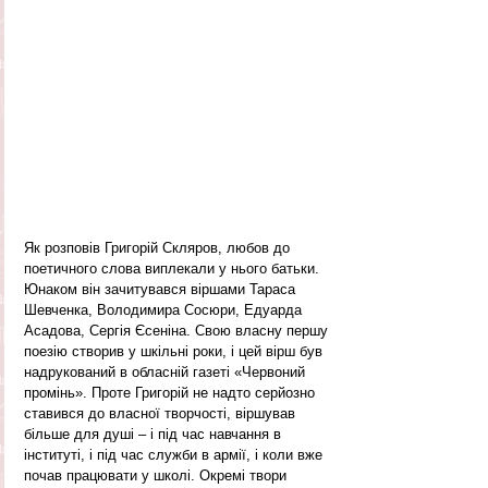
Як розповів Григорій Скляров, любов до 
поетичного слова виплекали у нього батьки. 
Юнаком він зачитувався віршами Тараса 
Шевченка, Володимира Сосюри, Едуарда 
Асадова, Сергія Єсеніна. Свою власну першу 
поезію створив у шкільні роки, і цей вірш був 
надрукований в обласній газеті «Червоний 
промінь». Проте Григорій не надто серйозно 
ставився до власної творчості, віршував 
більше для душі – і під час навчання в 
інституті, і під час служби в армії, і коли вже 
почав працювати у школі. Окремі твори 