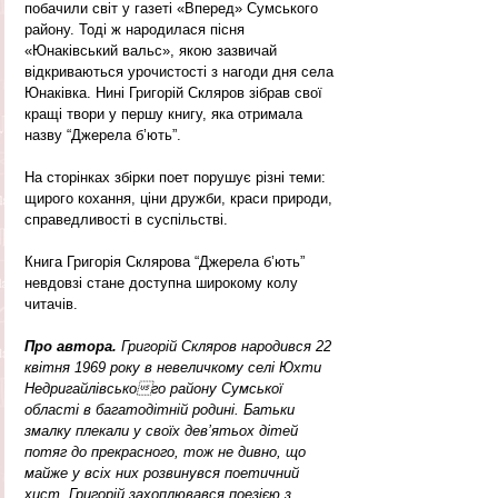
побачили світ у газеті «Вперед» Сумського 
району. Тоді ж народилася пісня 
«Юнаківський вальс», якою зазвичай 
відкриваються урочистості з нагоди дня села 
Юнаківка. Нині Григорій Скляров зібрав свої 
кращі твори у першу книгу, яка отримала 
назву “Джерела б’ють”. 
На сторінках збірки поет порушує різні теми: 
щирого кохання, ціни дружби, краси природи, 
справедливості в суспільстві.
Книга Григорія Склярова “Джерела б’ють” 
невдовзі стане доступна широкому колу 
читачів.
Про автора. 
Григорій Скляров народився 22 
квітня 1969 року в невеличкому селі Юхти 
Недригайлівського району Сумської 
області в багатодітній родині. Батьки 
змалку плекали у своїх дев’ятьох дітей 
потяг до прекрасного, тож не дивно, що 
майже у всіх них розвинувся поетичний 
хист. Григорій захоплювався поезією з 