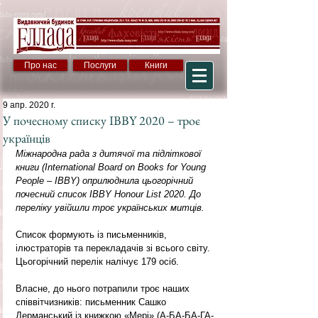
Про нас
Послуги
Книги
9 апр. 2020 г.
У почесному списку IBBY 2020 – троє
українців
Міжнародна рада з дитячої та підліткової 
книги (International Board on Books for Young 
People – IBBY) оприлюднила цьогорічний 
почесний список IBBY Honour List 2020. До 
переліку увійшли троє українських митців.
Список формують із письменників, 
ілюстраторів та перекладачів зі всього світу. 
Цьогорічний перелік налічує 179 осіб.
Власне, до нього потрапили троє наших 
співвітчизників: письменник Сашко 
Дерманський із книжкою «Мері» (А-БА-БА-ГА-