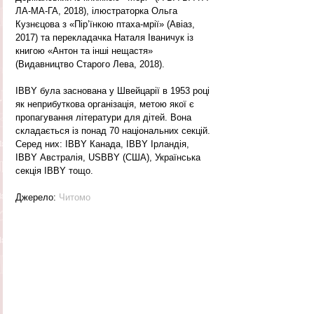
ЛА-МА-ГА, 2018), ілюстраторка Ольга 
Кузнєцова з «Пір’їнкою птаха-мрії» (Авіаз, 
2017) та перекладачка Наталя Іваничук із 
книгою «Антон та інші нещастя» 
(Видавництво Старого Лева, 2018).
IBBY була заснована у Швейцарії в 1953 році 
як неприбуткова організація, метою якої є 
пропагування літератури для дітей. Вона 
складається із понад 70 національних секцій. 
Серед них: IBBY Канада, IBBY Ірландія, 
IBBY Австралія, USBBY (США), Українська 
секція IBBY тощо.
Джерело: 
Читомо