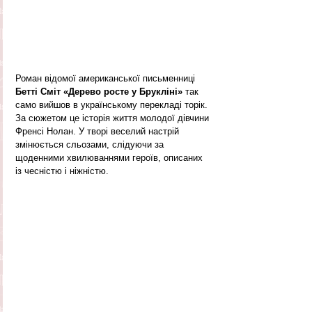
Роман відомої американської письменниці 
Бетті Сміт «Дерево росте у Брукліні»
 так 
само вийшов в українському перекладі торік. 
За сюжетом це історія життя молодої дівчини 
Френсі Нолан. У творі веселий настрій 
змінюється сльозами, слідуючи за 
щоденними хвилюваннями героїв, описаних 
із чесністю і ніжністю. 