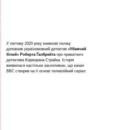
У лютому 2020 року книжкові полиці 
доповнив україномовний детектив 
«Убивчий 
білий» Роберта Ґалбрейта
 про приватного 
детектива Корморана Страйка. Історія 
виявилася настільки захопливою, що канал 
ВВС створив на її основі телевізійний серіал. 