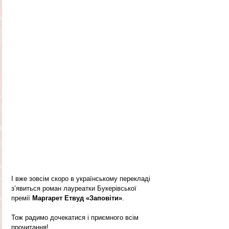
І вже зовсім скоро в українському перекладі 
з’явиться роман лауреатки Букерівської 
премії 
Маргарет Етвуд «Заповіти»
. 
Тож радимо дочекатися і приємного всім 
прочитання! 