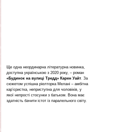
Ще одна неординарна літературна новинка, 
доступна українською з 2020 року, – роман 
«Будинок на вулиці Тредд» Карен Уайт
. За 
сюжетом успішна ріелторка Мелані – амбітна 
кар’єристка, неприступна для чоловіків, у 
якої непрості стосунки з батьком. Вона має 
здатність бачити істот із паралельного світу.