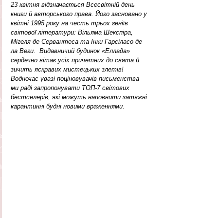
23 квітня відзначається Всесвітній день 
книги й авторського права. Його засновано у 
квітні 1995 року на честь трьох геніїв 
світової літератури: Вільяма Шекспіра, 
Мігеля де Сервантеса та Інки Гарсіласо де 
ла Веги.  Видавничий будинок «Еллада» 
сердечно вітає усіх причетних до свята й 
зичить яскравих мистецьких злетів! 
Водночас увазі поціновувачів письменства 
ми раді запропонувати ТОП-7 світових 
бестселерів, які можуть наповнити затяжні 
карантинні будні новими враженнями.