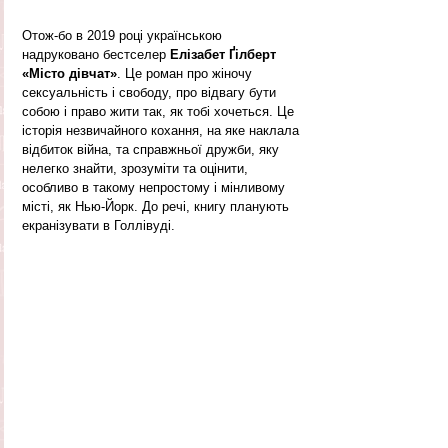
Отож-бо в 2019 році українською 
надруковано бестселер 
Елізабет Ґілберт 
«Місто дівчат»
. Це роман про жіночу 
сексуальність і свободу, про відвагу бути 
собою і право жити так, як тобі хочеться. Це 
історія незвичайного кохання, на яке наклала 
відбиток війна, та справжньої дружби, яку 
нелегко знайти, зрозуміти та оцінити, 
особливо в такому непростому і мінливому 
місті, як Нью-Йорк. До речі, книгу планують 
екранізувати в Голлівуді. 