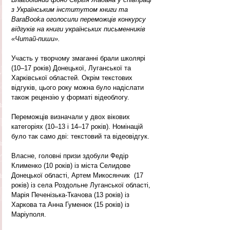
з Українським інститутом книги та 
BaraBooka оголосили переможців конкурсу 
відгуків на книги українських письменників 
«Читай-пиши».
Участь у творчому змаганні брали школярі 
(10–17 років) Донецької, Луганської та 
Харківської областей. Окрім текстових 
відгуків, цього року можна було надіслати 
також рецензію у форматі відеоблогу.
Переможців визначали у двох вікових 
категоріях (10–13 і 14–17 років). Номінацій 
було так само дві: текстовий та відеовідгук. 
Власне, головні призи здобули Федір 
Клименко (10 років) із міста Селидове 
Донецької області, Артем Микосянчик  (17 
років) із села Роздольне Луганської області, 
Марія Печенізька-Ткачова (13 років) із 
Харкова та Анна Гуменюк (15 років) із 
Маріуполя. 