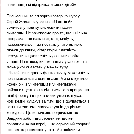
вчителям, які підтримали своїх дітей».
Письменник та співорганізатор конкурсу 
Сергій Жадан зауважив: «Я хотів би 
величезну подяку висловити нашим 
вчителям. Не забуваємо про те, що шкільна 
програма – це важливо, але, мабуть, 
найважливіше – це постать учителя, його 
любов до книги, літератури, здатність 
передати зацікавленість до книги своїм 
учням. Наші поїздки школами Луганської та 
Донецької областей у межах туру 
#ЧитайПиши
 дають фантастичну можливість 
познайомитися з освітянами. Ми спілкуємося 
кожен рік із учителями й учительками 
районних центрів та сіл, тими, хто працює на 
лінії фронту і в цих важких умовах шукає 
нові книги, слідкує за тим, що відбувається в 
освітній системі, залучає учнів до різних 
конкурсів. Це величезне подвижництво. 
Завдяки роботі цих людей те, що ми 
побачили на конкурсі, – це серйозний творчий 
погляд та рефлексії учнів. Ми побачили 