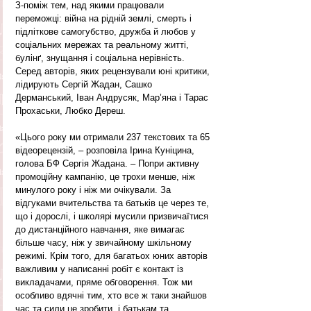
З-поміж тем, над якими працювали 
переможці: війна на рідній землі, смерть і 
підліткове самогубство, дружба й любов у 
соціальних мережах та реальному житті, 
булінґ, знущання і соціальна нерівність. 
Серед авторів, яких рецензували юні критики, 
лідирують Сергій Жадан, Сашко 
Дерманський, Іван Андрусяк, Мар’яна і Тарас 
Прохаськи, Любко Дереш. 
«Цього року ми отримали 237 текстових та 65 
відеорецензій, – розповіла Ірина Куніцина, 
голова БФ Сергія Жадана. – Попри активну 
промоційну кампанію, це трохи менше, ніж 
минулого року і ніж ми очікували. За 
відгуками вчительства та батьків це через те, 
що і дорослі, і школярі мусили призвичаїтися 
до дистанційного навчання, яке вимагає 
більше часу, ніж у звичайному шкільному 
режимі. Крім того, для багатьох юних авторів 
важливим у написанні робіт є контакт із 
викладачами, пряме обговорення. Тож ми 
особливо вдячні тим, хто все ж таки знайшов 
час та сили це зробити, і батькам та 