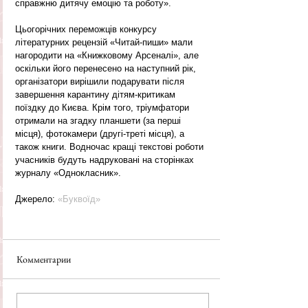
справжню дитячу емоцію та роботу». 
Цьогорічних переможців конкурсу 
літературних рецензій «Читай-пиши» мали 
нагородити на «Книжковому Арсеналі», але 
оскільки його перенесено на наступний рік, 
організатори вирішили подарувати після 
завершення карантину дітям-критикам 
поїздку до Києва. Крім того, тріумфатори 
отримали на згадку планшети (за перші 
місця), фотокамери (другі-треті місця), а 
також книги. Водночас кращі текстові роботи 
учасників будуть надруковані на сторінках 
журналу «Однокласник». 
Джерело: 
«Буквоїд»
Комментарии