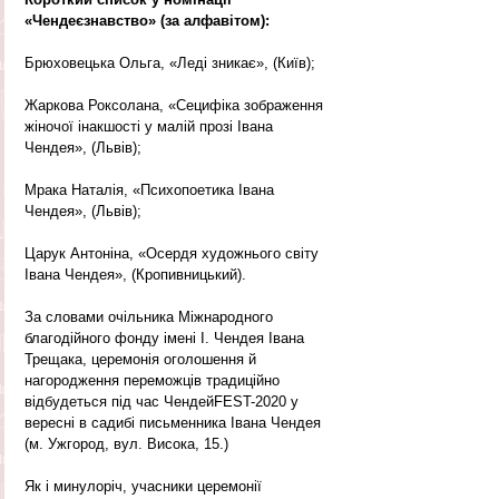
«Чендеєзнавство» (за алфавітом):
Брюховецька Ольга, «Леді зникає», (Київ);
Жаркова Роксолана, «Сецифіка зображення 
жіночої інакшості у малій прозі Івана 
Чендея», (Львів);
Мрака Наталія, «Психопоетика Івана 
Чендея», (Львів);
Царук Антоніна, «Осердя художнього світу 
Івана Чендея», (Кропивницький).
За словами очільника Міжнародного 
благодійного фонду імені І. Чендея Івана 
Трещака, церемонія оголошення й  
нагородження переможців традиційно 
відбудеться під час ЧендейFEST-2020 у 
вересні в садибі письменника Івана Чендея 
(м. Ужгород, вул. Висока, 15.)
Як і минулоріч, учасники церемонії 