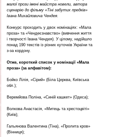
малої прози імені майстра новели, автора 
сценарію до фільму «Тіні забутих предків» 
Івана Михайловича Чендея. 
Конкурс проходить у двох номінаціях: «Мала 
проза» та «Чендеєзнавство» (вивчення життя 
і творчості Івана Чендея). У цілому, надійшло 
понад 190 текстів із різних куточків України та 
з-за кордону.
Отже, короткий список у номінації «Мала 
проза» (за алфавітом):
Бойко Лілія, «Сірий» (Біла Церква, Київська 
обл.);
Веремйова Поліна, «Синій кашкет» (Одеса);
Волкова Анастасія, «Митець та хрестоцвіті» 
(Київ);
Гальянова Валентина (Тіна), «Пролита кров» 
(Вінниця);