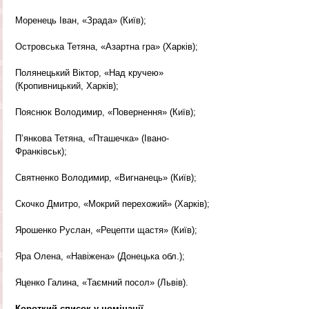
Моренець Іван, «Зрада» (Київ);
Островська Тетяна, «Азартна гра» (Харків);
Полянецький Віктор, «Над кручею» 
(Кропивницький, Харків);
Пояснюк Володимир, «Повернення» (Київ);
П’янкова Тетяна, «Пташечка» (Івано-
Франківськ);
Святненко Володимир, «Вигнанець» (Київ);
Скочко Дмитро, «Мокрий перехожий» (Харків);
Ярошенко Руслан, «Рецепти щастя» (Київ);
Яра Олена, «Навіжена» (Донецька обл.);
Яценко Галина, «Таємний посол» (Львів).
Короткий список у номінації 