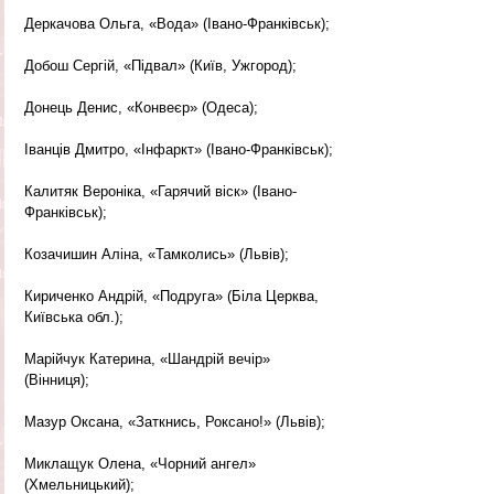
Деркачова Ольга, «Вода» (Івано-Франківськ);
Добош Сергій, «Підвал» (Київ, Ужгород);
Донець Денис, «Конвеєр» (Одеса);
Іванців Дмитро, «Інфаркт» (Івано-Франківськ);
Калитяк Вероніка, «Гарячий віск» (Івано-
Франківськ);
Козачишин Аліна, «Тамколись» (Львів);
Кириченко Андрій, «Подруга» (Біла Церква, 
Київська обл.);
Марійчук Катерина, «Шандрій вечір» 
(Вінниця);
Мазур Оксана, «Заткнись, Роксано!» (Львів);
Миклащук Олена, «Чорний ангел» 
(Хмельницький);