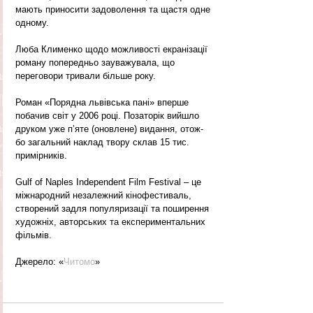
мають приносити задоволення та щастя одне 
одному.
Люба Клименко щодо можливості екранізації 
роману попередньо зауважувала, що 
переговори тривали більше року. 
Роман «Порядна львівська пані» вперше 
побачив світ у 2006 році. Позаторік вийшло 
друком уже п’яте (оновлене) видання, отож-
бо загальний наклад твору склав 15 тис. 
примірників.
Gulf of Naples Independent Film Festival – це 
міжнародний незалежний кінофестиваль, 
створений задля популяризації та поширення 
художніх, авторських та експериментальних 
фільмів.
Джерело: «
Читомо
»