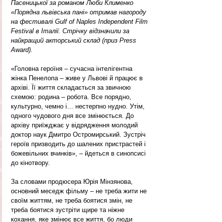
Пасеницької за романом Люби Клименко 
«Порядна львівська пані» отримав нагороду 
на фестивалі Gulf of Naples Independent Film 
Festival в Італії. Cтрічку відзначили за 
найкращий акторський склад (приз Press 
Award).
«Головна героїня – сучасна інтелігентна 
жінка Пенелопа – живе у Львові й працює в 
архіві. Її життя складається за звичною 
схемою: родина – робота. Все порядно, 
культурно, чемно і… нестерпно нудно. Утім, 
одного чудового дня все змінюється. До 
архіву приїжджає у відрядження молодий 
доктор наук Дмитро Остромирський. Зустріч 
героїв призводить до шалених пристрастей і 
божевільних вчинків», – йдеться в синопсисі 
до кінотвору.
За словами продюсера Юрія Мінзянова, 
основний меседж фільму – не треба жити не 
своїм життям, не треба боятися змін, не 
треба боятися зустріти щире та ніжне 
кохання, яке змінює все життя, бо люди 