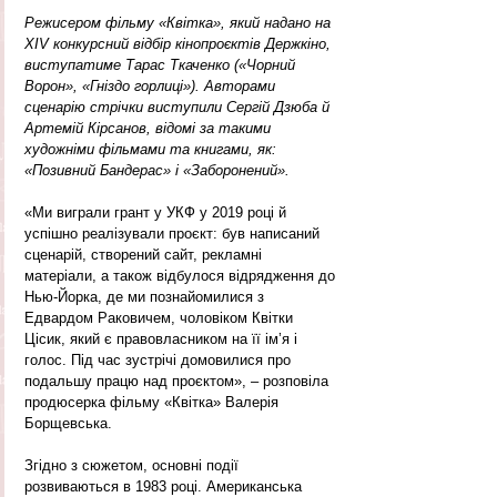
Режисером фільму «Квітка», який надано на 
XIV конкурсний відбір кінопроєктів Держкіно, 
виступатиме Тарас Ткаченко («Чорний 
Ворон», «Гніздо горлиці»). Авторами 
сценарію стрічки виступили Сергій Дзюба й 
Артемій Кірсанов, відомі за такими 
художніми фільмами та книгами, як: 
«Позивний Бандерас» і «Заборонений».
«Ми виграли грант у УКФ у 2019 році й 
успішно реалізували проєкт: був написаний 
сценарій, створений сайт, рекламні 
матеріали, а також відбулося відрядження до 
Нью-Йорка, де ми познайомилися з 
Едвардом Раковичем, чоловіком Квітки 
Цісик, який є правовласником на її ім’я і 
голос. Під час зустрічі домовилися про 
подальшу працю над проєктом», – розповіла 
продюсерка фільму «Квітка» Валерія 
Борщевська.
Згідно з сюжетом, основні події 
розвиваються в 1983 році. Американська 