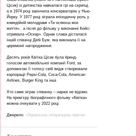
Цісик) із дитинства навчалася грі на скрипці, 
а в 1974 році закінчила консерваторію у Нью-
Йорку. У 1977 році зіграла епізодичну роль у 
комедійній мелодрамі «Ти осяюєш моє 
життя»,  а пісня до фільму у виконанні Кейсі 
отримала «Оскар». Однак слава дісталася 
іншій співачці Дебі Бум, яка виконала її на 
церемонії нагородження. 
Десять років Квітка Цісик була бренд-
голосом автомобільної компанії Ford, за 
допомогою її голосу свій імідж створювали 
корпорації Pepsi-Cola, Coca-Cola, American 
Airlines, Burger King та інші.
Хто саме зіграє співачку – наразі не відомо. 
На прем’єру біографічного фільму «Квітка» 
можна очікувати у 2022 році.
Джерело: 
«Українська літературна газета»
Комментарии