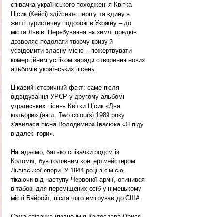
співачка українського походження Квітка 
Цісик (Кейсі) здійснює першу та єдину в 
житті туристичну подорож в Україну – до 
міста Львів. Перебування на землі предків 
дозволяє подолати творчу кризу й 
усвідомити власну місію – пожертвувати 
комерційним успіхом заради створення нових 
альбомів українських пісень.
Цікавий історичний факт: саме після 
відвідування УРСР у другому альбомі 
українських пісень Квітки Цісик «Два 
кольори» (англ. Two colours) 1989 року 
з’явилася пісня Володимира Івасюка «Я піду 
в далекі гори».
Нагадаємо, батько співачки родом із 
Коломиї, був головним концертмейстером 
Львівської опери. У 1944 році з сім’єю, 
тікаючи від наступу Червоної армії, опинився 
в таборі для переміщених осіб у німецькому 
місті Байройт, після чого емігрував до США. 
Сама співачка (повне ім’я Квітослава-Орися 