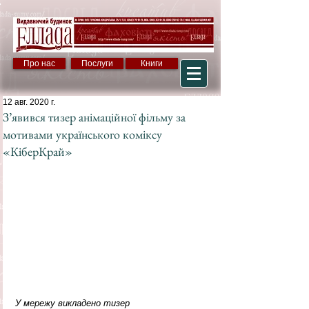
Про нас
Послуги
Книги
12 авг. 2020 г.
З’явився тизер анімаційної фільму за
мотивами українського коміксу
«КіберКрай»
У мережу викладено тизер 