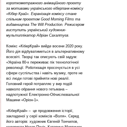
короткометражного анімаційного проєкту 
за мотивами українського кіберпанк-коміксу 
«Кібер Край». Екранізація коміксу стане 
спільним проєктом Good Morning Films та 
видавництва The Will Production. Режисером 
виступить український художник-
мультиплікатор Адріан Сахалтуєв.
Комікс «КіберКрай» вийде восени 2020 року. 
Його дія відбуватиметься в альтернативному 
всесвіті. Творці так описують свій задум: 
«Україна 80-х переживає пік технологічної 
революції. Роботизація просочується в усі 
сфери суспільства і навіть музику, проте не 
всі люди готові прийняти нові реалії. 
Головний герой потрапляє у вир подій 
навколо обрання нового гетьмана – 
надпотужної Електронно-Обчислювальної 
Машини «Оріон-1».
«КіберКрай» –  це продовження історії, 
закладеної у серії коміксів «Воля». Серед 
його авторів: художник Євгеній Тончилов, 
колористи Назар Понік, Катерина Мартинюк 