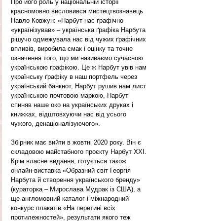
Про його роль у національній історії 
красномовно висловився мистецтвознавець 
Павло Ковжун: «Нарбут нас ґрафічно 
«українізував» – українська ґрафіка Нарбута 
рішучо одмежувала нас від чужих ґрафічних 
впливів, виробила смак і оцінку та точне 
означення того, що ми називаємо сучасною 
українською ґрафікою. Це ж Нарбут увів нам 
українську ґрафіку в наш портфель через 
український банкнот, Нарбут рушив нам лист 
українською почтовою маркою, Нарбут 
спиняв наше око на українських друках і 
книжках, відштовхуючи нас від усього 
чужого, денаціоналізуючого».
Збірник має вийти в жовтні 2020 року. Він є 
складовою майстабного проєкту Нарбут ХХІ. 
Крім власне видання, готується також 
онлайн-виставка «Образний світ Георгія 
Нарбута й створення українського бренду» 
(кураторка – Мирослава Мудрак із США), а 
ще англомовний каталог і міжнародний 
конкурс плакатів «На перетині всіх 
протилежностей», результати якого теж 