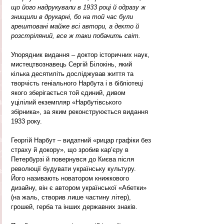
що його надрукували в 1933 році й одразу ж 
знищили в друкарні, бо на той час були 
арештовані майже всі автори, а дехто й 
розстріляний, все ж таки побачить світ.
Упорядник видання – доктор історичних наук, 
мистецтвознавець Сергій Білокінь, який 
кілька десятиліть досліджував життя та 
творчість геніального Нарбута і в бібліотеці 
якого зберігається той єдиний, дивом 
уцілілий екземпляр «Нарбутівського 
збірника», за яким реконструюється видання 
1933 року.
Георгій Нарбут – видатний «рицар графіки без 
страху й докору», що зробив кар’єру в 
Петербурзі й повернувся до Києва після 
революції будувати українську культуру. 
Його називають новатором книжкового 
дизайну, він є автором української «Абетки» 
(на жаль, створив лише частину літер), 
грошей, герба та інших державних знаків.