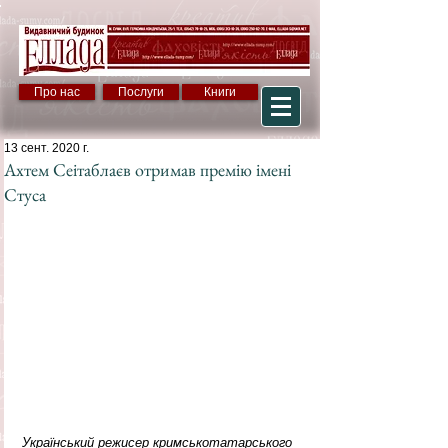
Про нас
Послуги
Книги
13 сент. 2020 г.
Ахтем Сеітаблаєв отримав премію імені
Стуса
Український режисер кримськотатарського 