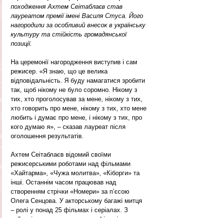
походження Ахтем Сеітаблаєв став 
лауреатом премії імені Василя Стуса. Його 
нагородили за особливий внесок в українську 
культуру та стійкість громадянської 
позиції.
На церемонії нагородження виступив і сам 
режисер. «Я знаю, що це велика 
відповідальність. Я буду намагатися зробити 
так, щоб нікому не було соромно. Нікому з 
тих, хто проголосував за мене, нікому з тих, 
хто говорить про мене, нікому з тих, хто мене 
любить і думає про мене, і нікому з тих, про 
кого думаю я», – сказав лауреат після 
оголошення результатів.
Ахтем Сеітаблаєв відомий своїми 
режисерськими роботами над фільмами 
«Хайтарма», «Чужа молитва», «Кіборги» та 
інші. Останнім часом працював над 
створенням стрічки «Номери» за п’єсою 
Олега Сенцова. У акторському багажі митця 
– ролі у понад 25 фільмах і серіалах. З 