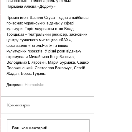
найновіших – головна роль у фільмі 
Нарімана Алієва «Додому».
Премія імені Василя Стуса – одна з найбільш 
почесних українських відзнак у сфері 
культури. Торік лауреатом став Влад 
Троїцький – театральний режисер, засновник 
центру сучасного мистецтва «ДАХ», 
фестивалю «ГогольFest» та інших 
культурних проєктів. У різні роки відзнаку 
отримували Михайлина Коцюбинська, 
Володимир В’ятрович, Марія Бурмака, Сашко 
Положинський, Святослав Вакарчук, Сергій 
Жадан, Борис Гудзяк.
Джерело: 
Hromadske
Комментарии
Ваш комментарий...