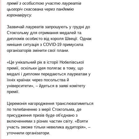
премії з особистою участю лауреатів 
цьогоріч скасована через пандемію 
коронавірусу.
Зазвичай лауреатів запрошують у грудні до 
Стокгольму для отримання медалей та 
дипломів особисто від короля Швеції. Однак 
нинішня ситуація з СОVID-19 примусила 
організаторів змінити свої плани.
«Це унікальний рік в історії Нобелівської 
премії, оскільки ідея полягає в тому, що 
медалі і дипломи передаються лауреатам у 
їхніх країнах через посольства й 
університети», – йдеться в заяві комітету 
премії.
Церемонія нагородження транслюватиметься 
по телебаченню з мерії Стокгольма, де 
присудження призів буде об’єднано з 
включеннями з різних частин світу. «Взяти 
участь зможе тільки невелика аудиторія», – 
уточнили організатори.