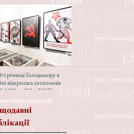
0-ї річниці Голодомору в
Зі світлою радістю, з вел
їні відкрилась експозиція
Різдвом!
2-1933 — 2014-2023”
щодавні
блікації