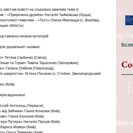
а змістом повісті на соціально важливу тему зі 
 – «Приречена дружба» Наталія Чайковська (Луцьк);  
ріотичної тематики – «Тато» Олена Миклащук (с. Вербівці, 
ька область). 
дставлена низкою категорій.
Всі н
для дошкільнят названі:
лузі» Тетяна Скубенко (Сміла);  
Со
Ольки та Горки» Таміла Тарасенко (Запоріжжя);  
ко» Галина Олійник (Павлоград);  
моїх шкарпеток» Тетяна Писанко (с. Стебне, Звенигородський 
іш (Київ). 
рів відзначені:
толій Антонець (Черкаси);  
 від Зайчика» Ганна Коназюк (Київ);  
ве» Ганна Коназюк (Київ);  
ера Петера» Наталія Проців (Київ);  
Лариса Мовчун (Київ);  
у» Ольга Тимченко (Київ);  