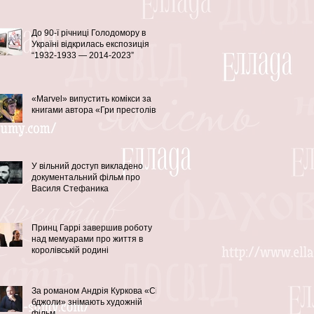
До 90-ї річниці Голодомору в
Україні відкрилась експозиція
“1932-1933 — 2014-2023”
«Marvel» випустить комікси за
книгами автора «Гри престолів»
У вільний доступ викладено
документальний фільм про
Василя Стефаника
Принц Гаррі завершив роботу
над мемуарами про життя в
королівській родині
За романом Андрія Куркова «Сірі
бджоли» знімають художній
фільм