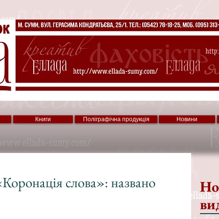
Книги
Поліграфічна продукція
Новини
«Коронація слова»: названо
Но
ви