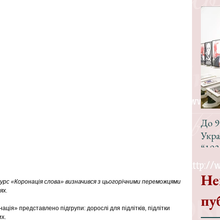
До 9
Укра
“193
Не
рс «Коронація слова» визначився з цьогорічними переможцями 
ях.
пу
ація» представлено підгрупи: дорослі для підлітків, підлітки 
.   