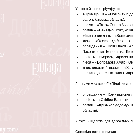
У першій з них тріумфують: 
збірка віршів – «Повірити пі
район, Київська область);  
поема – «Тато» Олена Миклащу
роман – «Бенедьо Птах, козак 
збірка оповідань – «Вони змі
казка – «Олександр Механік т
оповідання – «Вовк і воля» А
Лисенко (смт. Бородянка, Київс
повість – «Борись, Борисе! Щ
п’єса – «Володарка Хмар» Окса
кіносценарій: 1 премія – «Заг
настане день» Наталія Смирн
Ліпшими у категорії «Підлітки для 
оповідання – «Кому присвятим
повість – «Стібіо» Валентина
роман – «Крізь час додому» В
область). 
У групі «Підлітки для дорослих» 
Спецвідзнаки отримали: