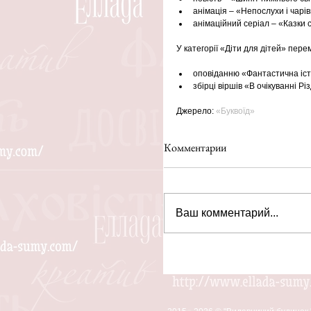
анімація – «Непослухи і чарі
анімаційний серіал – «Казки 
У категорії «Діти для дітей» пер
оповіданню «Фантастична істо
збірці віршів «В очікуванні Р
Джерело: 
«Буквоїд»
Комментарии
Ваш комментарий...