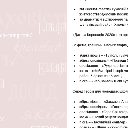
від «Дебют-газети» сучасній з
життєвостверджуючим посилом
за драматизм відтворення пат
Шепетівський район, Хмельниц
«Дитяча Коронація-2020» теж пре
Зокрема, кращими з-поміж творів 
збірка віршів – «І у полі, і у 
збірка оповідань – «Пригоди 
оповідання – «Руде ластів’ят
казка – «Неймовірні історії 
район, Черкаська область);  
п’єса – «Чао, какао!» Юлія Кул
Серед творів для молодших школя
збірка віршів – «Загадки» Ана
збірка оповідань – «Гостинець
оповідання – «Горе Святогоре
казка – «Новий рецепт кондит
п’єса – «Таємничий жонглер» 
повість – «Шипіт нижнього світ