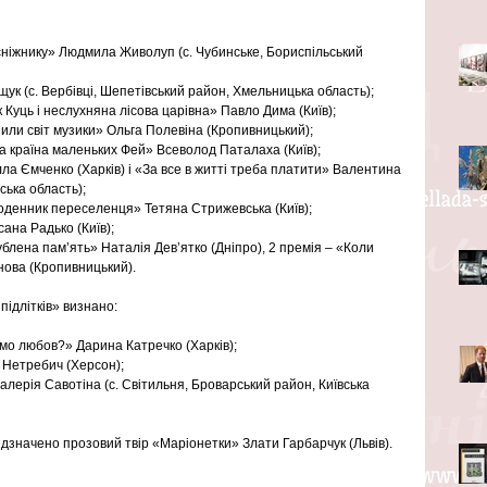
дсніжнику» Людмила Живолуп (с. Чубинське, Бориспільський 
к (с. Вербівці, Шепетівський район, Хмельницька область);  
Куць і неслухняна лісова царівна» Павло Дима (Київ);  
нили світ музики» Ольга Полевіна (Кропивницький);  
а країна маленьких Фей» Всеволод Паталаха (Київ);  
лла Ємченко (Харків) і «За все в житті треба платити» Валентина 
ька область);  
оденник переселенця» Тетяна Стрижевська (Київ);  
на Радько (Київ);  
ублена пам’ять» Наталія Дев’ятко (Дніпро), 2 премія – «Коли 
ова (Кропивницький). 
підлітків» визнано:
о любов?» Дарина Катречко (Харків);  
 Нетребич (Херсон);  
алерія Савотіна (с. Світильня, Броварський район, Київська 
відзначено прозовий твір «Маріонетки» Злати Гарбарчук (Львів).