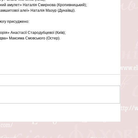
вний амулет» Наталія Смирнова (Кропивницький);  
самшитової алеї» Наталія Мазур (Дунаївці). 
емогу присуджено:
рія» Анастасії Стародубцевої (Київ);  
іздва» Максима Смовського (Остер). 