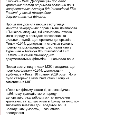
Стрічка «1944. Депортація» про долю 
кримських татар отримала головний приз 
кінофестивалю Antakya 8th International Film 
Festival  у секції міжнародних 
документальних фільмів.
Про це повідомила перша заступниця 
міністра закордонних справ Еміне Джапарова.
«Пишаюсь людьми, які «оживили» історію 
мого народу в спогадах прекрасних та 
сильних людей, що пережили депортацію… 
Фільм «1944. Депортація» отримав головну 
премію на міжнародному фестивалі кіно в 
Туреччині – Antakya 8th International Film 
Festival – в секції міжнародних 
документальних фільмів», – написала вона.
Перша заступниця глави МЗС нагадала, що 
прем’єра фільму «1944. Депортація» 
відбулась у Києві 18 травня 2019 року.  Його 
було створено Fresh Production Group на 
замовлення МІП. 
«Героями фільму стали ті, хто засвідчив 
найбільшу трагедію мого народу – 
депортацію, яка забрала життя половини 
кримських татар, що жили в Криму та яких по-
звірячому вивезли до Середньої Азії в 
нелюдських умовах», – зазначила 
посадовиця.