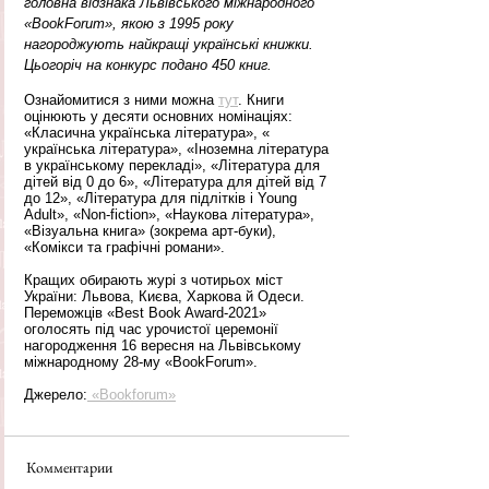
головна відзнака Львівського міжнародного 
«BookForum», якою з 1995 року 
нагороджують найкращі українські книжки. 
Цьогоріч на конкурс подано 450 книг. 
Ознайомитися з ними можна 
тут
. Книги 
оцінюють у десяти основних номінаціях: 
«Класична українська література», « 
українська література», «Іноземна література 
в українському перекладі», «Література для 
дітей від 0 до 6», «Література для дітей від 7 
до 12», «Література для підлітків і Young 
Adult», «Non-fiction», «Наукова література», 
«Візуальна книга» (зокрема арт-буки), 
«Комікси та графічні романи».
Кращих обирають журі з чотирьох міст 
України: Львова, Києва, Харкова й Одеси. 
Переможців «Best Book Award-2021» 
оголосять під час урочистої церемонії 
нагородження 16 вересня на Львівському 
міжнародному 28-му «BookForum».
Джерело:
 «Вookforum»
Комментарии