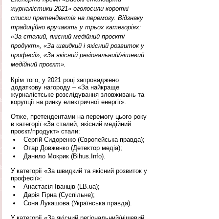
журналістики-2021» оголосили короткі 
списки претендентів на перемогу. Відзнаку 
традиційно вручають у трьох категоріях: 
«За сталий, якісний медійний проєкт/
продукт», «За швидкий і якісний розвиток у 
професії», «За якісний регіональний/нішевий 
медійний проєкт».
Крім того, у 2021 році запроваджено 
додаткову нагороду – «За найкраще 
журналістське розслідування зловживань та 
корупції на ринку електричної енергії».
Отже, претендентами на перемогу цього року 
в категорії «За сталий, якісний медійний 
проєкт/продукт» стали:
Сергій Сидоренко (Європейська правда);
Отар Довженко (Детектор медіа);
Данило Мокрик (Bihus.Info).
У категорії «За швидкий та якісний розвиток у 
професії»:
Анастасія Іванців (LB.ua);
Дарія Гірна (Суспільне);
Соня Лукашова (Українська правда).
У категорії «За якісний регіональний/нішевий 