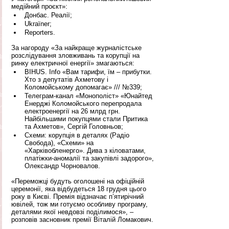
медійний проєкт»:
Донбас. Реалії;
Ukraїner;
Reporters.
За нагороду «За найкраще журналістське 
розслідування зловживань та корупції на 
ринку електричної енергії» змагаються:
BIHUS. Info «Вам тарифи, їм – прибутки. 
Хто з депутатів Ахметову і 
Коломойському допомагає» /// №339;
Телеграм-канал «Монополіст» «Юнайтед 
Енерджі Коломойського перепродала 
електроенергії на 26 млрд грн. 
Найбільшими покупцями стали Притика 
та Ахметов», Сергій Головньов;
Схеми: корупція в деталях (Радіо 
Свобода), «Схеми» на 
«Харківобленерго». Дива з кіловатами, 
платіжки-аномалії та закупівлі задорого», 
Олександр Чорновалов.
«Переможці будуть оголошені на офіційній 
церемонії, яка відбудеться 18 грудня цього 
року в Києві. Премія відзначає п’ятирічний 
ювілей, тож ми готуємо особливу програму, 
деталями якої невдовзі поділимося», – 
розповів засновник премії Віталій Ломакович.