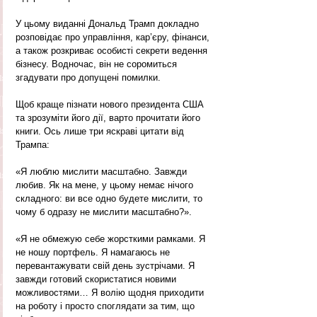
У цьому виданні Дональд Трамп докладно 
розповідає про управління, кар’єру, фінанси, 
а також розкриває особисті секрети ведення 
бізнесу. Водночас, він не соромиться 
згадувати про допущені помилки.
Щоб краще пізнати нового президента США 
та зрозуміти його дії, варто прочитати його 
книги. Ось лише три яскраві цитати від 
Трампа:
«Я люблю мислити масштабно. Завжди 
любив. Як на мене, у цьому немає нічого 
складного: ви все одно будете мислити, то 
чому б одразу не мислити масштабно?».
«Я не обмежую себе жорсткими рамками. Я 
не ношу портфель. Я намагаюсь не 
перевантажувати свій день зустрічами. Я 
завжди готовий скористатися новими 
можливостями… Я волію щодня приходити 
на роботу і просто споглядати за тим, що 