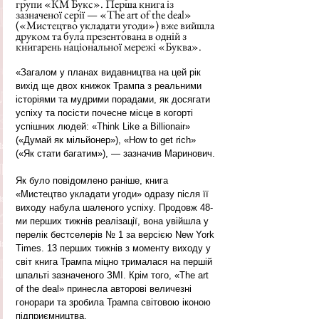
групи «КМ Букс». Перша книга із 
зазначеної серії — «The art of the deal» 
(«Мистецтво укладати угоди») вже вийшла 
друком та була презентована в одній з 
книгарень національної мережі «Буква».
«Загалом у планах видавництва на цей рік 
вихід ще двох книжок Трампа з реальними 
історіями та мудрими порадами, як досягати 
успіху та посісти почесне місце в когорті 
успішних людей: «Think Like a Billionair» 
(«Думай як мільйонер»), «How to get rich» 
(«Як стати багатим»), — зазначив Маринович.
Як було повідомлено раніше, книга 
«Мистецтво укладати угоди» одразу після її 
виходу набула шаленого успіху. Продовж 48-
ми перших тижнів реалізації, вона увійшла у 
перелік бестселерів № 1 за версією New York 
Times. 13 перших тижнів з моменту виходу у 
світ книга Трампа міцно трималася на першій 
шпальті зазначеного ЗМІ. Крім того, «The art 
of the deal» принесла авторові величезні 
гонорари та зробила Трампа світовою іконою 
підприємництва.