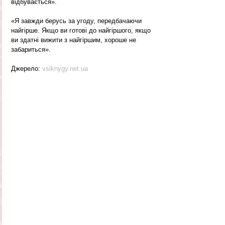
відбувається».
«Я завжди берусь за угоду, передбачаючи 
найгірше. Якщо ви готові до найгіршого, якщо 
ви здатні вижити з найгіршим, хороше не 
забариться».
Джерело: 
vsiknygy.net.ua