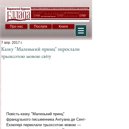
Про нас
Послуги
Книги
7 апр. 2017 г.
Казку "Маленький принц" переклали
трьохсотою мовою світу
Повість-казку "Маленький принц" 
французького письменника Антуана де Сент-
Екзюпері переклали трьохсотою мовою — 