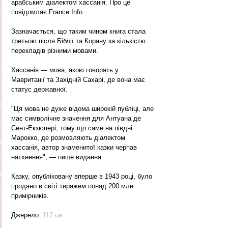
арабським діалектом хассанія. Про це 
повідомляє France Info.
Зазначається, що таким чином книга стала 
третьою після Біблії та Корану за кількістю 
перекладів різними мовами.
Хассанія — мова, якою говорять у 
Мавританії та Західній Сахарі, де вона має 
статус державної.
"Ця мова не дуже відома широкій публіці, але 
має символічне значення для Антуана де 
Сент-Екзюпері, тому що саме на півдні 
Марокко, де розмовляють діалектом 
хассанія, автор знаменитої казки черпав 
натхнення", — пише видання.
Казку, опубліковану вперше в 1943 році, було 
продано в світі тиражем понад 200 млн 
примірників.
Джерело: 
112.ua