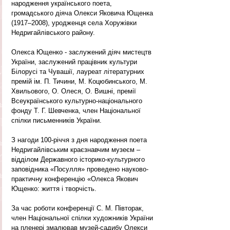
народження українського поета, 
громадського діяча Олекси Яковича Ющенка 
(1917–2008), уродженця села Хоружівки 
Недригайлівського району.
Олекса Ющенко - заслужений діяч мистецтв 
України, заслужений працівник культури 
Білорусі та Чувашії, лауреат літературних 
премій ім. П. Тичини, М. Коцюбинського, М. 
Хвильового, О. Олеся, О. Вишні, премії 
Всеукраїнського культурно-національного 
фонду Т. Г. Шевченка, член Національної 
спілки письменників України.
З нагоди 100-річчя з дня народження поета 
Недригайлівським краєзнавчим музеєм – 
відділом Державного історико-культурного 
заповідника «Посулля» проведено науково-
практичну конференцію «Олекса Якович 
Ющенко: життя і творчість. 
За час роботи конференції С. М. Півторак, 
член Національної спілки художників України 
на пленері змалював музей-садибу Олекси 