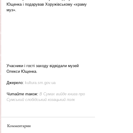
Ющенка і подарував Хоружівському «храму 
муз».
Учасники і гості заходу відвідали музей 
Олекси Ющенка.
Джерело: 
kultura.sm.gov.ua
Читайте також: 
В Сумах вийде книга про 
Сумський слобідський козацький полк
Комментарии