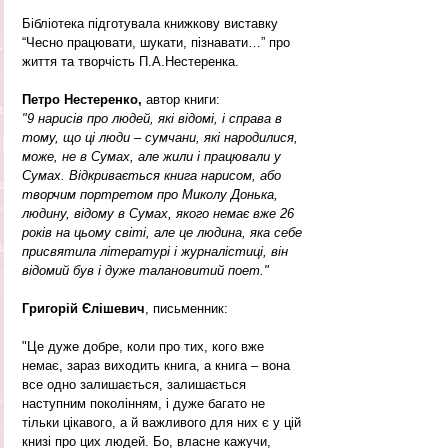
Бібліотека підготувала книжкову виставку 
“Чесно працювати, шукати, пізнавати…” про 
життя та творчість П.А.Нестеренка.
Петро Нестеренко, 
автор книги: 
"9 нарисів про людей, які відомі, і справа в 
тому, що ці люди – сумчани, які народилися, 
може, не в Сумах, але жили і працювали у 
Сумах. Відкривається книга нарисом, або 
творчим портретом про Миколу Донька, 
людину, відому в Сумах, якого немає вже 26 
років на цьому світі, але це людина, яка себе 
присвятила літературі і журналістиці, він 
відомий був і дуже талановитий поет."
Григорій Єлішевич
, письменник: 
"Це дуже добре, коли про тих, кого вже 
немає, зараз виходить книга, а книга – вона 
все одно залишається, залишається 
наступним поколінням, і дуже багато не 
тільки цікавого, а й важливого для них є у цій 
книзі про цих людей. Бо, власне кажучи, 