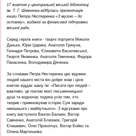
17 жовтня у центральній міській бібліотеці 
ім. Т. Г. Шевченка відбулась презентація 
книги Петра Нестеренка «З музою – до 
останку», виданої за фінансової підтримки 
міської ради.
Серед героїв книги - творчі портрети Миколи 
Данька, Юрія Царика, Анатолія Гризуна, 
Геннадія Петрова, Єлизавети Василевської, 
Георгія Яковенка, Анатолія Тимченка, Федора 
Панасенка, Володимира Дяченка.
За словами Петра Нестеренка цих відомих 
людей нашого міста він добре знав і цією 
книгою віддає шану їм: «Писати про людей – 
важливо, це поклик моєї письменницької 
душі та водночас подяка усім тим, хто 
творив і примножував історію Сум заради 
нинішнього і майбутнього». З відгуками про 
книгу виступили Вазген Балаян, Віктор 
Савченко, Анатолій Близнюк, Григорій 
Єлишевич, Олег Прокопчук, Віктор Бойко та 
Олена Мартюшова.