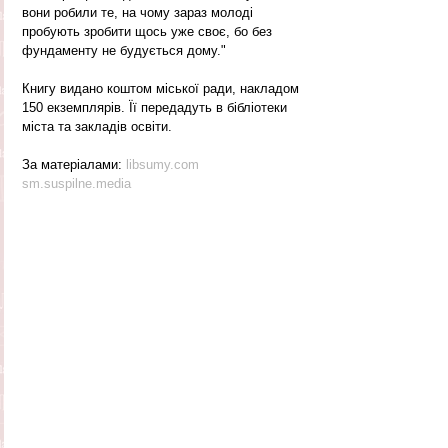
вони робили те, на чому зараз молоді 
пробують зробити щось уже своє, бо без 
фундаменту не будується дому."
Книгу видано коштом міської ради, накладом 
150 екземплярів. Її передадуть в бібліотеки 
міста та закладів освіти.
За матеріалами:
 libsumy.com
sm.suspilne.media