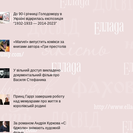
До 90-ї річниці Голодомору в
Україні відкрилась експозиція
“1932-1933 — 2014-2023”
«Marvel» випустить комікси за
книгами автора «Гри престолів»
У вільний доступ викладено
документальний фільм про
Василя Стефаника
Принц Гаррі завершив роботу
над мемуарами про життя в
королівській родині
За романом Андрія Куркова «Сірі
бджоли» знімають художній
фільм