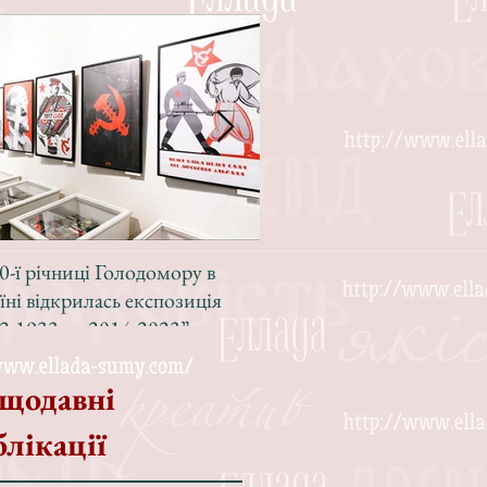
0-ї річниці Голодомору в
Зі світлою радістю, з вел
їні відкрилась експозиція
Різдвом!
2-1933 — 2014-2023”
щодавні
блікації