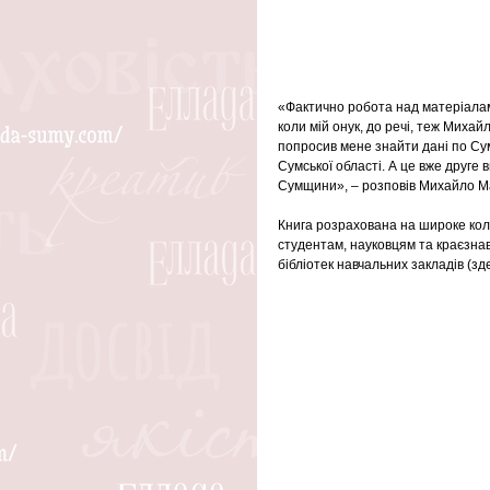
«Фактично робота над матеріалами
коли мій онук, до речі, теж Михайл
попросив мене знайти дані по Сум
Сумської області. А це вже друге
Сумщини», – розповів Михайло М
Книга розрахована на широке коло 
студентам, науковцям та краєзнав
бібліотек навчальних закладів (зд