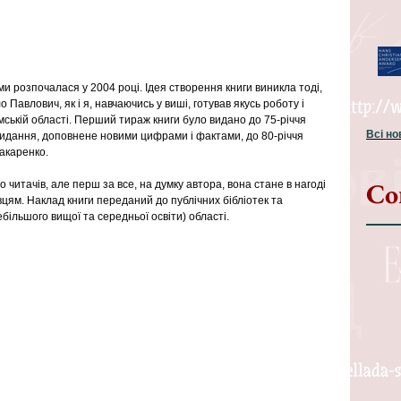
 розпочалася у 2004 році. Ідея створення книги виникла тоді, 
о Павлович, як і я, навчаючись у виші, готував якусь роботу і 
ській області. Перший тираж книги було видано до 75-річчя 
Всі н
 видання, доповнене новими цифрами і фактами, до 80-річчя 
акаренко.
Со
читачів, але перш за все, на думку автора, вона стане в нагоді 
цям. Наклад книги переданий до публічних бібліотек та 
ебільшого вищої та середньої освіти) області.