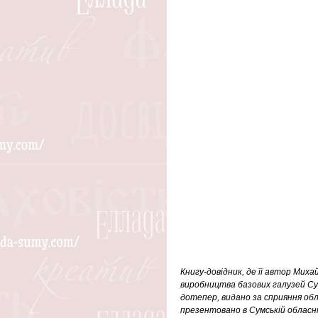
Книгу-довідник, де її автор Мих
виробництва базових галузей Сумсь
дотепер, видано за сприяння об
презентовано в Сумській обласній