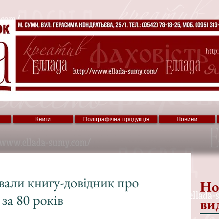
Книги
Поліграфічна продукція
Новини
вали книгу-довідник про
Но
за 80 років
ви