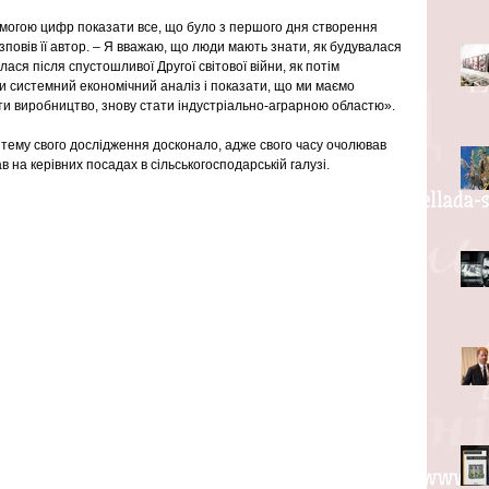
помогою цифр показати все, що було з першого дня створення 
зповів її автор. – Я вважаю, що люди мають знати, як будувалася 
ася після спустошливої Другої світової війни, як потім 
и системний економічний аналіз і показати, що ми маємо 
ти виробництво, знову стати індустріально-аграрною областю».
тему свого дослідження досконало, адже свого часу очолював 
 на керівних посадах в сільськогосподарській галузі.