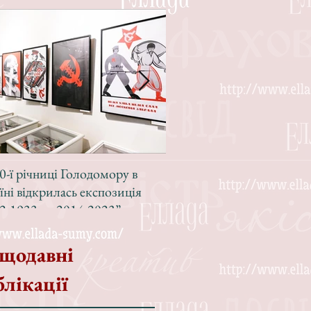
0-ї річниці Голодомору в
Зі світлою радістю, з вел
їні відкрилась експозиція
Різдвом!
2-1933 — 2014-2023”
щодавні
блікації