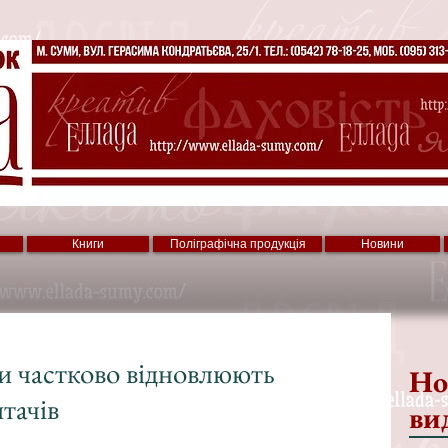
Книги
Поліграфічна продукція
Новини
ки частково відновлюють
Но
тачів
ви