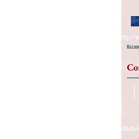
Всі н
Со