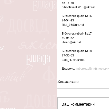
65-16-70
bibliotekafilial15@ukr.net
Бібліотека-філія №16
24-54-13
filial_16@ukr.net
Бібліотека-філія №17
60-95-52
libreri@ukr.net
Бібліотека-філія №18
77-30-53
gala_47@ukr.net
Джерело: 
Інформаційний портал С
Комментарии
Ваш комментарий...