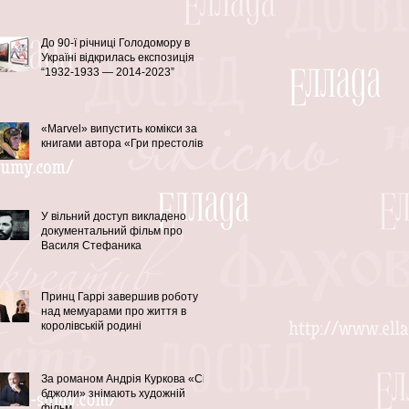
До 90-ї річниці Голодомору в
Україні відкрилась експозиція
“1932-1933 — 2014-2023”
«Marvel» випустить комікси за
книгами автора «Гри престолів»
У вільний доступ викладено
документальний фільм про
Василя Стефаника
Принц Гаррі завершив роботу
над мемуарами про життя в
королівській родині
За романом Андрія Куркова «Сірі
бджоли» знімають художній
фільм