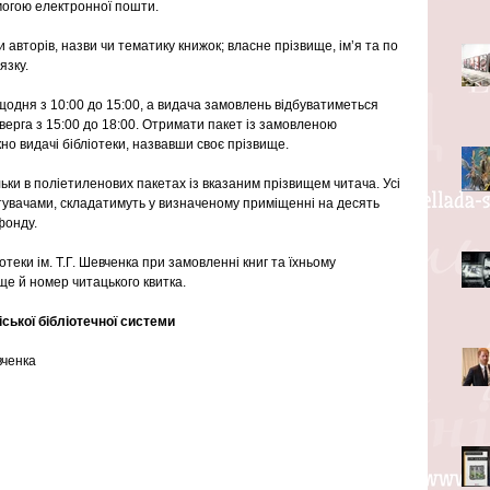
могою електронної пошти.
авторів, назви чи тематику книжок; власне прізвище, ім’я та по 
язку.
одня з 10:00 до 15:00, а видача замовлень відбуватиметься 
ерга з 15:00 до 18:00. Отримати пакет із замовленою 
но видачі бібліотеки, назвавши своє прізвище.
ки в поліетиленових пакетах із вказаним прізвищем читача. Усі 
тувачами, складатимуть у визначеному приміщенні на десять 
фонду.
отеки ім. Т.Г. Шевченка при замовленні книг та їхньому 
ще й номер читацького квитка.
іської бібліотечної системи
вченка