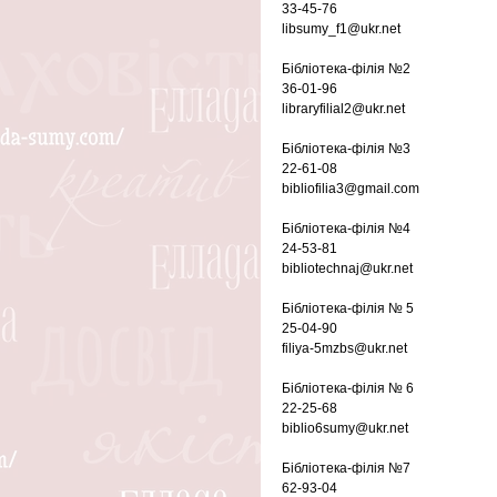
33-45-76
libsumy_f1@ukr.net
Бібліотека-філія №2
36-01-96
libraryfilial2@ukr.net
Бібліотека-філія №3
22-61-08
bibliofilia3@gmail.com
Бібліотека-філія №4
24-53-81
bibliotechnaj@ukr.net
Бібліотека-філія № 5
25-04-90
filiya-5mzbs@ukr.net
Бібліотека-філія № 6
22-25-68
biblio6sumy@ukr.net
Бібліотека-філія №7
62-93-04