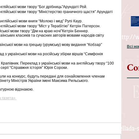
глійської мови твору “Бог дрібниць”Арундаті Рой.
глійської мови твору “Міністерство граничного щастя” Арундаті 
глійської мови книги “Молоко і мед” Рупі Каур.
глійської мови твору “Міст у Терабітію” Кетрін Патерсон.
ської мови твору “Дім на краю ночі”Кетрін Беннер.
раїнських класиків та сучасних авторів мовами народів світу 
аїнської мови на грецьку (урумську) мову видання “Кобзар” 
Всі н
д з української мови на російську збірки віршів “Симфонія 
Со
Крапівник. Переклад з української мови на англійську твору “100 
 серії “Справжня історія” Юрія Сороки.
йшли на конкурс, будуть передані для ознайомлення членам 
інету Міністрів України імені Максима Рильського.
атурною відзнакою.
 газета» 