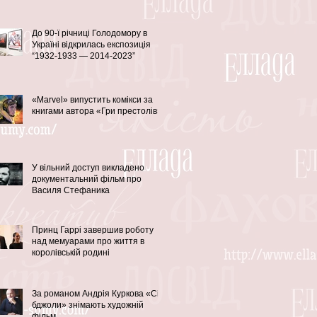
До 90-ї річниці Голодомору в
Україні відкрилась експозиція
“1932-1933 — 2014-2023”
«Marvel» випустить комікси за
книгами автора «Гри престолів»
У вільний доступ викладено
документальний фільм про
Василя Стефаника
Принц Гаррі завершив роботу
над мемуарами про життя в
королівській родині
За романом Андрія Куркова «Сірі
бджоли» знімають художній
фільм