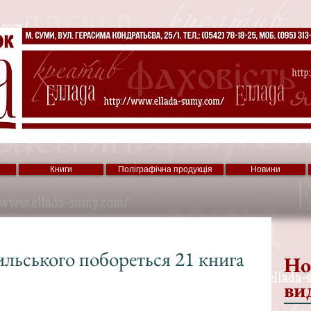
Книги
Поліграфічна продукція
Новини
ильського побореться 21 книга
Но
ви