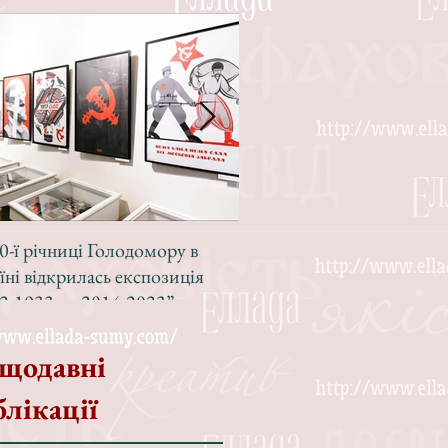
0-ї річниці Голодомору в
Зі світлою радістю, з вел
їні відкрилась експозиція
Різдвом!
2-1933 — 2014-2023”
щодавні
блікації