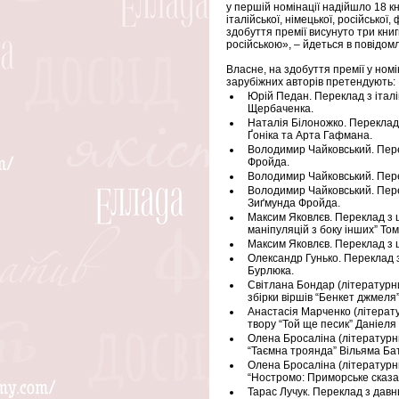
у першій номінації надійшло 18 кни
італійської, німецької, російської,
здобуття премії висунуто три книг
російською», – йдеться в повідо
Власне, на здобуття премії у ном
зарубіжних авторів претендують: 
Юрій Педан. Переклад з італ
Щербаченка.
Наталія Білоножко. Переклад з
Ґоніка та Арта Гафмана.
Володимир Чайковський. Перек
Фройда.
Володимир Чайковський. Перек
Володимир Чайковський. Перек
Зиґмунда Фройда.
Максим Яковлєв. Переклад з ш
маніпуляцій з боку інших” Том
Максим Яковлєв. Переклад з ш
Олександр Гунько. Переклад з
Бурлюка.
Світлана Бондар (літературни
збірки віршів “Бенкет джмеля
Анастасія Марченко (літерату
твору “Той ще песик” Даніеля
Олена Бросаліна (літературни
“Таємна троянда” Вільяма Ба
Олена Бросаліна (літературни
“Ностромо: Приморське сказ
Тарас Лучук. Переклад з давн