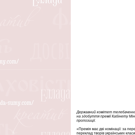
Державний комітет телебачення і
на здобуття премії Кабінету Мін
пропозиції.
«Премія має дві номінації: за пер
переклад творів українських класи