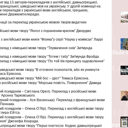
г від 13 авторів-перекладачів з англійської, давньогрецької, 
 французької, шведської мов на українську. У другій номінації на 
и перекладів з української мови англійською, грецькою, 
мленні Держкомтелерадіо.
інації за переклад українською мовою творів видатних 
ійської мови твору “Янгол з пораненим крилом” Джорджо 
 англійської мови книги “Фізика”у серії “Наука у коміксах” Ларрі 
лад з німецької мови твору “Тлумачення снів” Зиґмунда 
лад з німецької мови твору “Тотем і табу” Зиґмунда Фройда.
лад з німецької мови твору “По той бік принципу задоволення” 
ведської мови твору “В оточенні психопатів, або як уникнути 
аса Еріксона.
ведської мови твору “Мій бос – ідіот” Томаса Еріксона.
 російської мови твору “Морська повість. Повернення” Давида 
й псевдонім – Світлана Орел). Переклад з російської мови 
” Арсена Тарковського.
рний псевдонім – Ася Васинська). Переклад з французької мови 
 Пеннака.
й псевдонім – Олена О’Лір). Переклад з англійської мови твору 
тлера Єйтса.
й псевдонім – Олена О’Лір). Переклад з англійської мови твору 
ання” Джозефа Конрада.
ьогрецької мови твору “Перші поетесси: Кодекс давньогрецької 