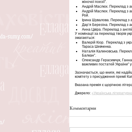
жіночої поезії”.
Андрій Маслюх. Переклад з ан
Андрій Маслюх. Переклад з ан
Рой.
Ірина Шувалова. Переклад з ан
Дар’я Березіна. Переклад з ан
Анна Цвіра. Переклад з англій
У номінації за переклад творів ук
змагаються:
Валерій Кіор.  Переклад з укр
Тараса Шевченка.
Наталія Калиновська. Перекла
Балкан”.
Олександр Герасимчук, Ганна 
важливих постатей України” у
Зазначається, що книги, які наді
комітету з присудження премії Каб
Вказана премія є щорічною літер
Джерело: 
«Українська літературна
Комментарии