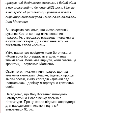
працює над декількома книжками і бодай одна 
з них може вийти до кінця 2021 року. Про це 
в інтерв’ю «Суспільному» розповів поет і 
директор видавництва «А-ба-ба-га-ла-ма-га» 
Іван Малкович.
Він зокрема зазначив, що читав останній 
рукопис Костенко, над яким вона нині 
працює. Як стверджує видавець, нова книга 
є сумішшю жанрів, для описання якої не 
вистачить слова «роман». 
Утім, наразі ще невідомо коли його чекати. 
«Коли вона його віддасть в друк – знає 
тільки вона. Вона має відчути, коли готова це 
зробити», – зауважив Малкович.
Окрім того, письменниця працює ще над 
кількома книжками. Власне, йдеться про дві 
збірки поезій, книгу спогадів «Дивний сад 
Івашкевича» і добірку літературно-критичних 
есеїв.
Нагадаємо, що Ліну Костенко планують 
номінувати на Нобелівську премію з 
літератури. Про це стало відомо напередодні 
дня народження письменниці, якій 
виповнився 91 рік. 