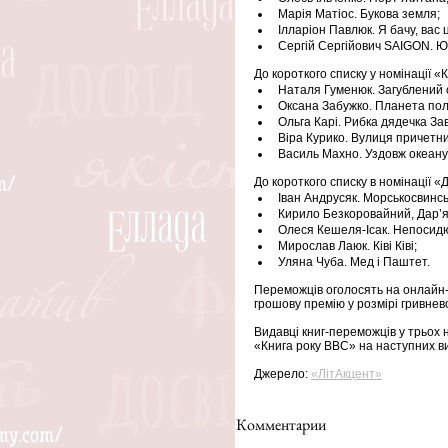
Марія Матіос. Букова земля;
Ілларіон Павлюк. Я бачу, вас ц
Сергій Сергійович SAIGON. Ю
До короткого списку у номінації «
Наталя Гуменюк. Загублений о
Оксана Забужко. Планета пол
Ольга Карі. Рибка дядечка За
Віра Курико. Вулиця причетни
Василь Махно. Уздовж океану 
До короткого списку в номінації «
Іван Андрусяк. Морськосвинсь
Кирило Безкоровайний, Дар’я 
Олеся Кешеля-Ісак. Непосидюч
Мирослав Лаюк. Ківі Ківі;
Уляна Чуба. Мед і Паштет.
Переможців оголосять на онлайн-ц
грошову премію у розмірі гривнев
Видавці книг-переможців у трьох 
«Книга року ВВС» на наступних в
Джерело: 
«ЛітАкцент»
Комментарии