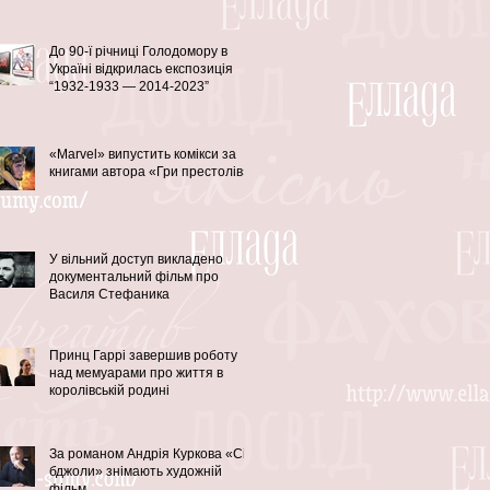
До 90-ї річниці Голодомору в
Україні відкрилась експозиція
“1932-1933 — 2014-2023”
«Marvel» випустить комікси за
книгами автора «Гри престолів»
У вільний доступ викладено
документальний фільм про
Василя Стефаника
Принц Гаррі завершив роботу
над мемуарами про життя в
королівській родині
За романом Андрія Куркова «Сірі
бджоли» знімають художній
фільм