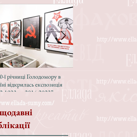
0-ї річниці Голодомору в
Зі світлою радістю, з вел
їні відкрилась експозиція
Різдвом!
2-1933 — 2014-2023”
щодавні
блікації