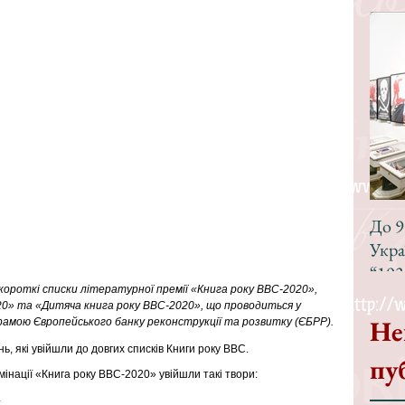
До 9
Укра
“193
ороткі списки літературної премії «Книга року ВВС-2020», 
20» та «Дитяча книга року ВВС-2020», що проводиться у 
Не
амою Європейського банку реконструкції та розвитку (ЄБРР).
нь, які увійшли до довгих списків Книги року ВВС.
пу
мінації «Книга року BBC-2020» увійшли такі твори:
;