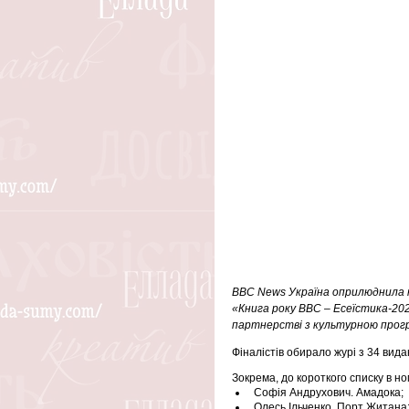
ВВС News Україна оприлюднила к
«Книга року ВВС – Есеїстика-20
партнерстві з культурною прогр
Фіналістів обирало журі з 34 вида
Зокрема, до короткого списку в но
Софія Андрухович. Амадока;
Олесь Ільченко. Порт Житана