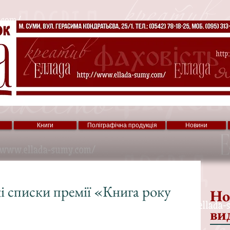
Книги
Поліграфічна продукція
Новини
і списки премії «Книга року
Но
ви