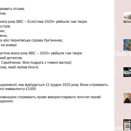
ікавить пітьма;
пак.
Книга року ВВС – Есеїстика-2020» увійшли такі твори:
стрів;
ин;
вена;
х або Чернігівська справа Лук’яненка;
на ровері.
Дитяча книга року BBC – 2020» увійшли такі твори:
кий детектив;
Скрибченко. Моя подруга з темної матерії;
ка, який любив бігати;
еремонії, яка відбудеться 11 грудня 2020 року. Вони отримають 
ого еквіваленту £1000.
номінаціях отримають право використовувати логотип премії 
иданнях.