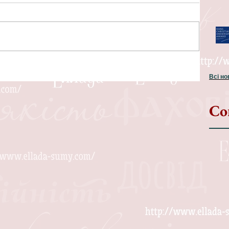
Всі н
Со