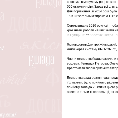
словами, в минулому році за кошт
050 екземплярів). Зараз всі ці ви
Для порівняння, в 2014 році була 
- 5 книг загальним тиражем 1115 
Серед видань 2016 року світ побач
краєзнавчі роботи наших земляків.
із Сумщини"
 та 
"Абетка" Петра То
Як повідомив Дмитро Живицький, 
книги через систему PROZORRO, 
Члени експертної ради озвучили п
зокрема, Геннадія Петрова, Олек
Хрестоматії творів сумських автор
Експертна рада розглянула предст
і їх макети. Було прийнято рішен
прийому заяв до 25 квітня цього 
внесено тільки ті пропозиції, які 