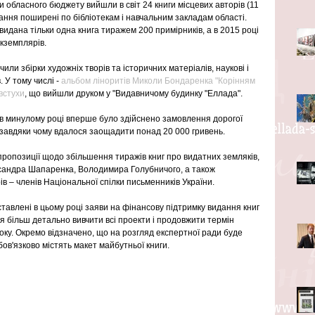
и обласного бюджету вийшли в світ 24 книги місцевих авторів (11 
дання поширені по бібліотекам і навчальним закладам області. 
видана тільки одна книга тиражем 200 примірників, а в 2015 році 
екземплярів.
или збірки художніх творів та історичних матеріалів, наукові і 
 У тому числі - 
альбом ліноритів Миколи Бондаренка "Корінням 
встухи
, що вийшли друком у "Видавничому будинку "Еллада".
в минулому році вперше було здійснено замовлення дорогої 
завдяки чому вдалося заощадити понад 20 000 гривень.
ропозиції щодо збільшення тиражів книг про видатних земляків, 
сандра Шапаренка, Володимира Голубничого, а також 
ів – членів Національної спілки письменників України.
авлені в цьому році заяви на фінансову підтримку видання книг 
ня більш детально вивчити всі проекти і продовжити термін 
року. Окремо відзначено, що на розгляд експертної ради буде 
обов'язково містять макет майбутньої книги.