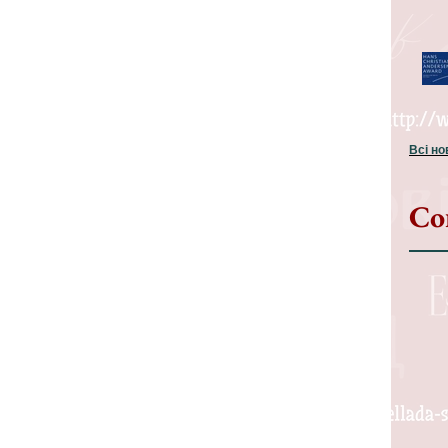
Всі н
Со