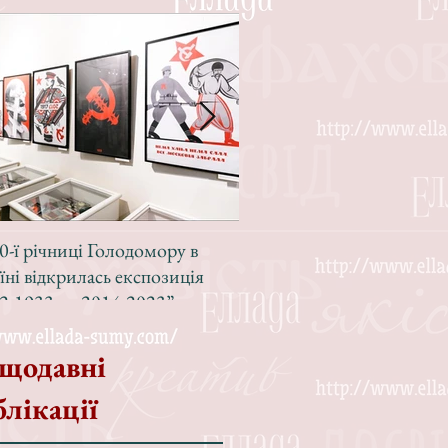
0-ї річниці Голодомору в
Зі світлою радістю, з вел
їні відкрилась експозиція
Різдвом!
2-1933 — 2014-2023”
щодавні
блікації