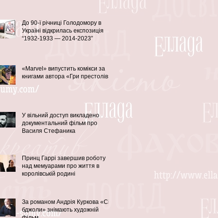
До 90-ї річниці Голодомору в
Україні відкрилась експозиція
“1932-1933 — 2014-2023”
«Marvel» випустить комікси за
книгами автора «Гри престолів»
У вільний доступ викладено
документальний фільм про
Василя Стефаника
Принц Гаррі завершив роботу
над мемуарами про життя в
королівській родині
За романом Андрія Куркова «Сірі
бджоли» знімають художній
фільм