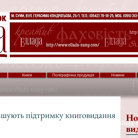
Книги
Поліграфічна продукція
Новини
ьшують підтримку книговидання
Но
ви