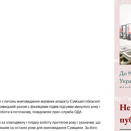
До 9
Укра
“193
и з питань книговидання керівник апарату Сумської обласної 
Не
ивицький разом з фахівцями підвів підсумки минулого року і 
роботи в поточному, повідомляє прес-служба ОДА.
пу
за злагоджену і плідну роботу протягом року і зазначив, що 
нішим за останні роки для книговидання Сумщини. За його 