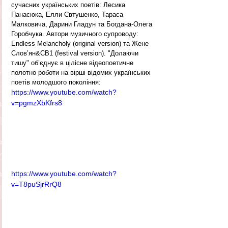
сучасних українських поетів: Лесика 
Панасюка, Елли Євтушенко, Тараса 
Малковича, Дарини Гладун та Богдана-Олега 
Горобчука. Автори музичного супроводу: 
Endless Melancholy (original version) та Жене 
Слов’ян&CB1 (festival version). "Долаючи 
тишу" об’єднує в цілісне відеопоетичне 
полотно роботи на вірші відомих українських 
поетів молодшого покоління:
https://www.youtube.com/watch?
v=pgmzXbKfrs8
https://www.youtube.com/watch?
v=T8puSjrRrQ8