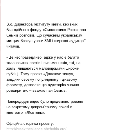
В.о. директора Інституту книги, керівник 
благодійного фонду «Смолоскип» Ростислав 
Семків розповів, що сучасним українським 
митцям бракує уваги ЗМІ і широкої аудиторії 
читачів. 
«Це несправедливо, адже у нас є багато 
талановитих поетів і письменників, які, на 
жаль, лишаються маловідомими широкій 
публіці. Тому проект «Долаючи тишу», 
завдяки своєму популярному і цікавому 
формату, дозволяє цю аудиторію значно 
розширити», – вважає пан Семків.
Напередодні відео було продемонстровано 
на закритому допрем’єрному показі в 
кінотеатрі «Жовтень».
Офіційна сторінка проекту:
http://breakthesilence.shchohla.org/