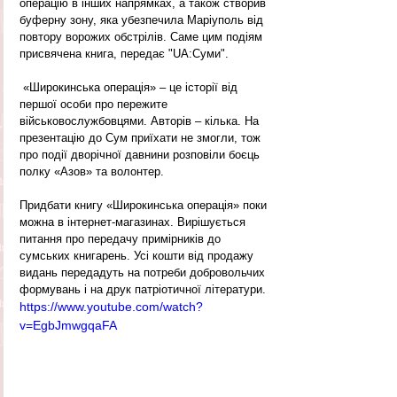
операцію в інших напрямках, а також створив 
буферну зону, яка убезпечила Маріуполь від 
повтору ворожих обстрілів. Саме цим подіям 
присвячена книга, передає "UA:Суми".
 «Широкинська операція» – це історії від 
першої особи про пережите 
військовослужбовцями. Авторів – кілька. На 
презентацію до Сум приїхати не змогли, тож 
про події дворічної давнини розповіли боєць 
полку «Азов» та волонтер.
Придбати книгу «Широкинська операція» поки 
можна в інтернет-магазинах. Вирішується 
питання про передачу примірників до 
сумських книгарень. Усі кошти від продажу 
видань передадуть на потреби добровольчих 
формувань і на друк патріотичної літератури.
https://www.youtube.com/watch?
v=EgbJmwgqaFA