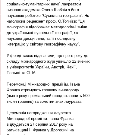
соціально-гуманітарних наук” лауреатом 
визнано академіка Олега Шаблія з його 
науковою роботою “Суспільна географія”. Як 
наголосив рецензент проф. О.Топчієв: “Ця 
монографія відображає методологічні зміни 
до української суспільної географії, як 
наукової дисципліни, та її послідовну 
інтеграцію у світову географічну науку”.
У фонді також відзначили, що цього року до 
складу міжнародного журі увійшло 12 вчених 
з університетів України, Австрії, Чехії, 
Польщі та США.
Переможці Міжнародної премії ім. Івана 
Франка отримують грошову винагороду 
(цього року преміальний фонд становить 500 
тисяч гривень) та золотий знак лауреата.
Церемонія нагородження лауреата 
Міжнародної премії ім. Івана Франка 
відбудеться 27 серпня 2017 року на 
батьківщині І. Франка у Дрогобичі на 