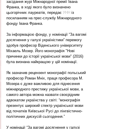
засідання журі Міжнародної премії Івана 
Франка, в ході якого було визначено 
цьогорічних лауреатів, передає 
УНН
 із 
посиланням на прес-службу Міжнародного 
фонду Івана Франка.
За інформацією фонду, у номінації “За вагомі 
досягнення у галузі україністики” перемогу 
здобув професор Віденського університету 
Міхаель Мозер. Його монографія "Нові 
причинки до історії української мови" (2016) 
була визнана найкращою у цій номінації.
Як зазначив рецензент монографії польський 
професор Роман Мніх, праця професора М. 
Мозера є дуже важливою для піднесення 
міжнародного престижу української мови, а 
самого автора можна назвати своєрідним 
адвокатом українства у світі: “монографія 
презентує широкий спектр української мови 
від початків Київської Русі до лінгвістично-
політичних дискусій сьогодення.”
У номінації “За вагомі досягнення у галузі 