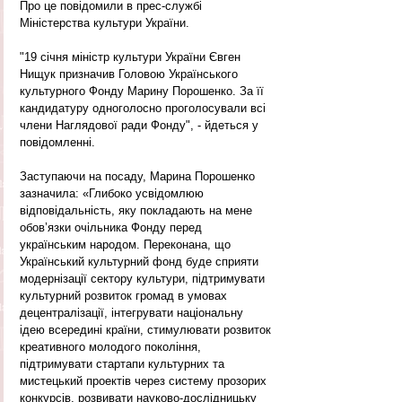
Про це повідомили в прес-службі 
Міністерства культури України.
"19 січня міністр культури України Євген 
Нищук призначив Головою Українського 
культурного Фонду Марину Порошенко. За її 
кандидатуру одноголосно проголосували всі 
члени Наглядової ради Фонду", - йдеться у 
повідомленні.
Заступаючи на посаду, Марина Порошенко 
зазначила: «Глибоко усвідомлюю 
відповідальність, яку покладають на мене 
обов’язки очільника Фонду перед 
українським народом. Переконана, що 
Український культурний фонд буде сприяти 
модернізації сектору культури, підтримувати 
культурний розвиток громад в умовах 
децентралізації, інтегрувати національну 
ідею всередині країни, стимулювати розвиток 
креативного молодого покоління, 
підтримувати стартапи культурних та 
мистецький проектів через систему прозорих 
конкурсів, розвивати науково-дослідницьку 