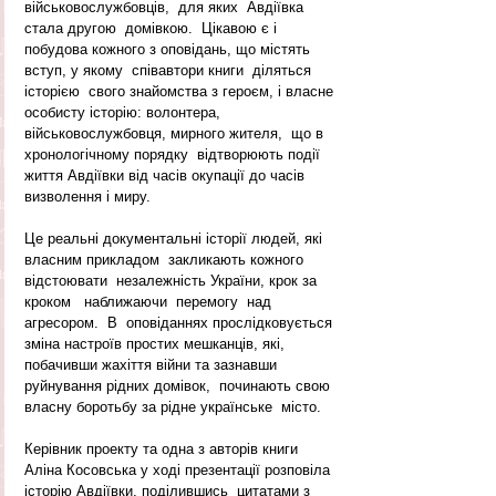
військовослужбовців,  для яких  Авдіївка  
стала другою  домівкою.  Цікавою є і 
побудова кожного з оповідань, що містять 
вступ, у якому  співавтори книги  діляться 
історією  свого знайомства з героєм, і власне 
особисту історію: волонтера, 
військовослужбовця, мирного жителя,  що в 
хронологічному порядку  відтворюють події 
життя Авдіївки від часів окупації до часів 
визволення і миру.  
Це реальні документальні історії людей, які 
власним прикладом  закликають кожного 
відстоювати  незалежність України, крок за 
кроком   наближаючи  перемогу  над 
агресором.  В  оповіданнях прослідковується 
зміна настроїв простих мешканців, які, 
побачивши жахіття війни та зазнавши 
руйнування рідних домівок,  починають свою 
власну боротьбу за рідне українське  місто. 
Керівник проекту та одна з авторів книги 
Аліна Косовська у ході презентації розповіла 
історію Авдіївки, поділившись  цитатами з 