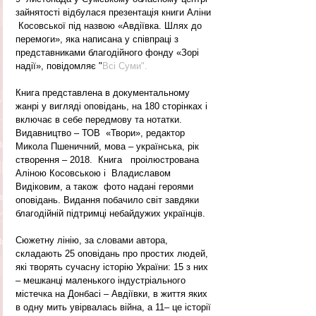
зайнятості відбулася презентація книги Аліни 
 Косовської під назвою «Авдіївка. Шлях до 
перемоги», яка написана у співпраці з  
представниками благодійного фонду «Зорі 
надії», повідомляє "
Всі Суми".
Книга представлена в документальному 
жанрі у вигляді оповідань, на 180 сторінках і  
включає в себе передмову та нотатки.  
Видавництво – ТОВ  «Твори», редактор 
Микола Пшеничний, мова – українська, рік 
створення – 2018.  Книга   проілюстрована  
Аліною Косовською і  Владиславом 
Видіковим, а також  фото надані героями 
оповідань. Видання побачило світ завдяки  
благодійній підтримці небайдужих українців.  
Сюжетну лінію, за словами автора, 
складають 25 оповідань про простих людей, 
які творять сучасну історію України: 15 з них 
– мешканці маленького індустріального 
містечка на Донбасі – Авдіївки, в життя яких 
в одну мить увірвалась війна, а 11– це історії 