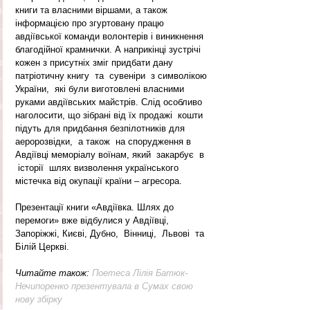
книги та власними віршами, а також 
інформацією про згуртовану працю 
авдіївської команди волонтерів і виникнення 
благодійної крамнички. А наприкінці зустрічі 
кожен з присутніх зміг придбати дану 
патріотичну книгу  та  сувеніри  з символікою 
України,  які були виготовлені власними 
руками авдіївських майстрів. Слід особливо 
наголосити, що зібрані від їх продажі  кошти 
підуть для придбання безпілотників для 
аеророзвідки,  а також  на спорудження в 
Авдіївці меморіалу воїнам, який  закарбує  в  
 історії  шлях визволення українського 
містечка від окупації країни – агресора.    
Презентації книги «Авдіївка. Шлях до 
перемоги» вже відбулися у Авдіївці, 
Запоріжжі, Києві, Дубно,  Вінниці,  Львові  та  
Білій Церкві.  
Читайте також: 
Поетеса Лілія Батюк-
Нечипоренко презентувала в Сумах свою 
нову збірку