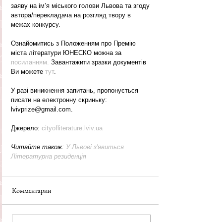
заяву на ім’я міського голови Львова та згоду 
автора/перекладача на розгляд твору в 
межах конкурсу.
Ознайомитись з Положенням про Премію 
міста літератури ЮНЕСКО можна за 
посиланням. 
Завантажити зразки документів 
Ви можете 
тут
. 
У разі виникнення запитань, пропонується 
писати на електронну скриньку: 
lvivprize@gmail.com.
Джерело: 
cityofliterature.lviv.ua
Читайте також: 
У Львові з'явиться 
Літературна резиденція
Комментарии