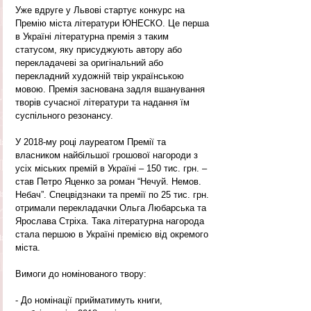
Уже вдруге у Львові стартує конкурс на 
Премію міста літератури ЮНЕСКО. Це перша 
в Україні літературна премія з таким 
статусом, яку присуджують автору або 
перекладачеві за оригінальний або 
перекладний художній твір українською 
мовою. Премія заснована задля вшанування 
творів сучасної літератури та надання їм 
суспільного резонансу.
У 2018-му році лауреатом Премії та 
власником найбільшої грошової нагороди з 
усіх міських премій в Україні – 150 тис. грн. – 
став Петро Яценко за роман “Нечуй. Немов. 
Небач”. Спецвідзнаки та премії по 25 тис. грн. 
отримали перекладачки Ольга Любарська та 
Ярослава Стріха. Така літературна нагорода 
стала першою в Україні премією від окремого 
міста.
Вимоги до номінованого твору:
- До номінації прийматимуть книги, 