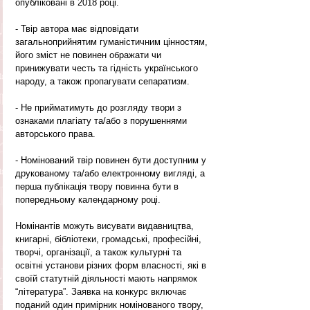
опубліковані в 2018 році.
- Твір автора має відповідати 
загальноприйнятим гуманістичним цінностям, 
його зміст не повинен ображати чи 
принижувати честь та гідність українського 
народу, а також пропагувати сепаратизм.
- Не прийматимуть до розгляду твори з 
ознаками плагіату та/або з порушеннями 
авторського права.
- Номінований твір повинен бути доступним у 
друкованому та/або електронному вигляді, а 
перша публікація твору повинна бути в 
попередньому календарному році.
Номінантів можуть висувати видавництва, 
книгарні, бібліотеки, громадські, професійні, 
творчі, організації, а також культурні та 
освітні установи різних форм власності, які в 
своїй статутній діяльності мають напрямок 
“література”. Заявка на конкурс включає 
поданий один примірник номінованого твору, 