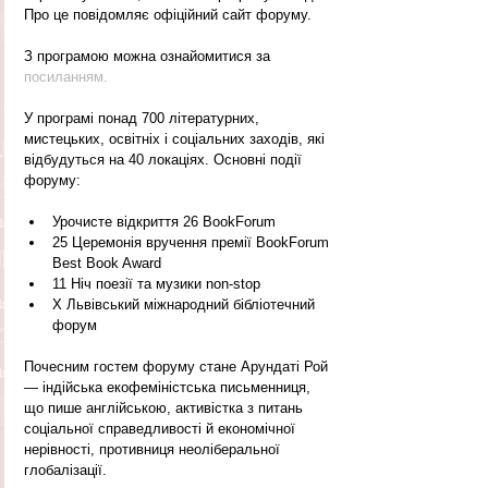
Про це повідомляє офіційний сайт форуму.
З програмою можна ознайомитися за 
посиланням
.
У програмі понад 700 літературних, 
мистецьких, освітніх і соціальних заходів, які 
відбудуться на 40 локаціях. Основні події 
форуму:
Урочисте відкриття 26 BookForum
25 Церемонія вручення премії BookForum 
Best Book Award
11 Ніч поезії та музики non-stop
X Львівський міжнародний бібліотечний 
форум
Почесним гостем форуму стане Арундаті Рой 
— індійська екофеміністська письменниця, 
що пише англійською, активістка з питань 
соціальної справедливості й економічної 
нерівності, противниця неоліберальної 
глобалізації.