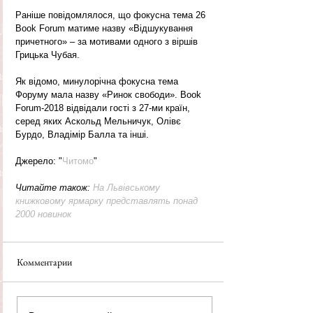
Раніше повідомлялося, що фокусна тема 26 
Book Forum матиме назву «Відшукування 
причетного» – за мотивами одного з віршів 
Грицька Чубая.
Як відомо, минулорічна фокусна тема 
Форуму мала назву «Ринок свободи». Book 
Forum-2018 відвідали гості з 27-ми країн, 
серед яких Аскольд Мельничук, Олівє 
Бурдо, Владімір Балла та інші.
Джерело: "
Читомо
"
Читайте також: 
На Львівському 
книжковому ярмарку представлять понад 
2000 новинок
Комментарии