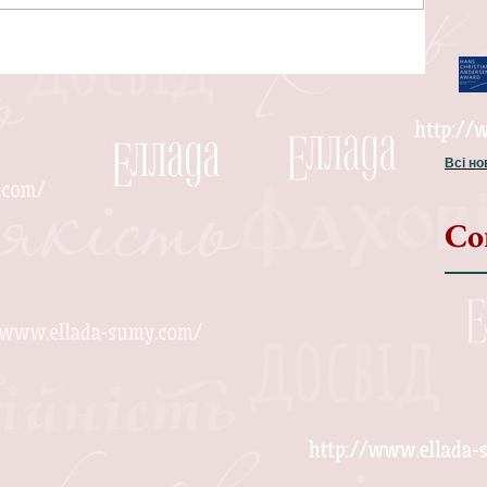
Всі н
Со