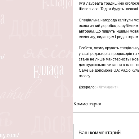
Ім’я лауреата традиційно оголося
Шевельова. Тоді ж будуть названі 
Спеціальна нагорода капітули мож
есеїстичний доробок; зарубіжним 
авторам, що пишуть іншими мовам
есеїстику; видавцям і редакторам
Есеїста, якому вручать спеціальн
участі редакторів, продюсерів та 
стане не лише майстерність і нова
для художнього читання вголос, о
Саме це допоможе UA: Радіо Культ
голосу. 
Джерело: 
«ЛітАкцент»
Комментарии
Ваш комментарий...