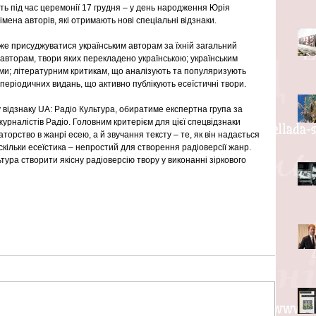
ть під час церемонії 17 грудня – у день народження Юрія 
імена авторів, які отримають нові спеціальні відзнаки.
е присуджуватися українським авторам за їхній загальний 
авторам, твори яких перекладено українською; українським 
и; літературним критикам, що аналізують та популяризують 
 періодичних видань, що активно публікують есеїстичні твори.
у відзнаку UA: Радіо Культура, обиратиме експертна група за 
журналістів Радіо. Головним критерієм для цієї спецвідзнаки 
торство в жанрі есею, а й звучання тексту – те, як він надається 
скільки есеїстика – непростий для створення радіоверсії жанр. 
ура створити якісну радіоверсію твору у виконанні зіркового 