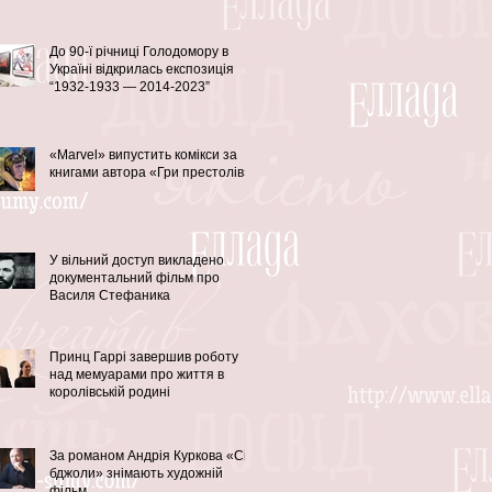
До 90-ї річниці Голодомору в
Україні відкрилась експозиція
“1932-1933 — 2014-2023”
«Marvel» випустить комікси за
книгами автора «Гри престолів»
У вільний доступ викладено
документальний фільм про
Василя Стефаника
Принц Гаррі завершив роботу
над мемуарами про життя в
королівській родині
За романом Андрія Куркова «Сірі
бджоли» знімають художній
фільм