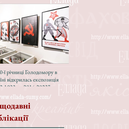
0-ї річниці Голодомору в
Зі світлою радістю, з вел
їні відкрилась експозиція
Різдвом!
2-1933 — 2014-2023”
щодавні
блікації