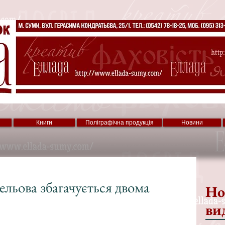
Книги
Поліграфічна продукція
Новини
льова збагачується двома
Но
ви