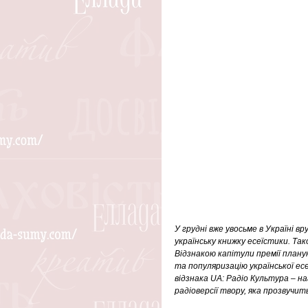
У грудні вже увосьме в Україні 
українську книжку есеїстики. Так
Відзнакою капітули премії плану
та популяризацію української ес
відзнака UA: Радіо Культура – н
радіоверсії твору, яка прозвучить