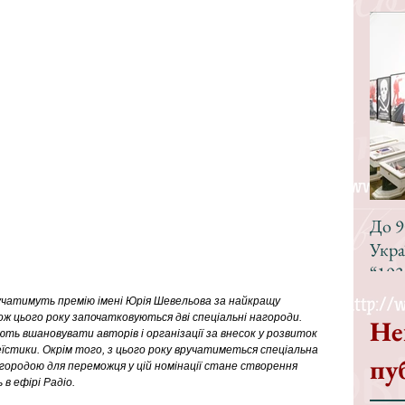
До 9
Укра
“193
вручатимуть премію імені Юрія Шевельова за найкращу 
ож цього року започатковуються дві спеціальні нагороди. 
Не
ють вшановувати авторів і організації за внесок у розвиток 
еїстики. Окрім того, з цього року вручатиметься спеціальна 
пу
агородою для переможця у цій номінації стане створення 
 в ефірі Радіо.